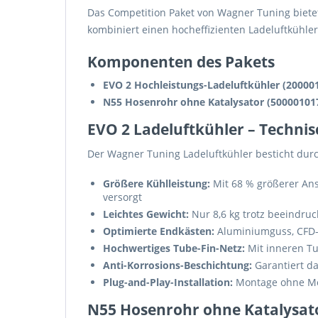
Das Competition Paket von Wagner Tuning biete
kombiniert einen hocheffizienten Ladeluftkühle
Komponenten des Pakets
EVO 2 Hochleistungs-Ladeluftkühler (20000
N55 Hosenrohr ohne Katalysator (50000101
EVO 2 Ladeluftkühler – Technis
Der Wagner Tuning Ladeluftkühler besticht durc
Größere Kühlleistung:
Mit 68 % größerer Ans
versorgt
Leichtes Gewicht:
Nur 8,6 kg trotz beeindru
Optimierte Endkästen:
Aluminiumguss, CFD-
Hochwertiges Tube-Fin-Netz:
Mit inneren Tu
Anti-Korrosions-Beschichtung:
Garantiert d
Plug-and-Play-Installation:
Montage ohne Mod
N55 Hosenrohr ohne Katalysat