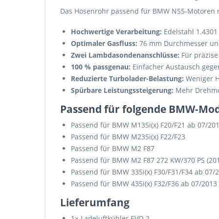
Das Hosenrohr passend für BMW N55-Motoren re
Hochwertige Verarbeitung:
Edelstahl 1.4301
Optimaler Gasfluss:
76 mm Durchmesser und
Zwei Lambdasondenanschlüsse:
Für präzis
100 % passgenau:
Einfacher Austausch gegen
Reduzierte Turbolader-Belastung:
Weniger H
Spürbare Leistungssteigerung:
Mehr Drehmom
Passend für folgende BMW-Mod
Passend für BMW M135i(x) F20/F21 ab 07/20
Passend für BMW M235i(x) F22/F23
Passend für BMW M2 F87
Passend für BMW M2 F87 272 KW/370 PS (20
Passend für BMW 335i(x) F30/F31/F34 ab 07/
Passend für BMW 435i(x) F32/F36 ab 07/2013
Lieferumfang
1× Ladeluftkühler EVO 2