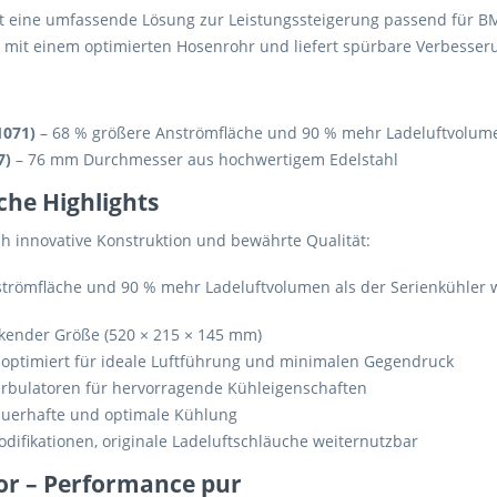
t eine umfassende Lösung zur Leistungssteigerung passend für B
r mit einem optimierten Hosenrohr und liefert spürbare Verbesse
1071)
– 68 % größere Anströmfläche und 90 % mehr Ladeluftvolume
7)
– 76 mm Durchmesser aus hochwertigem Edelstahl
che Highlights
h innovative Konstruktion und bewährte Qualität:
trömfläche und 90 % mehr Ladeluftvolumen als der Serienkühler wi
ckender Größe (520 × 215 × 145 mm)
optimiert für ideale Luftführung und minimalen Gegendruck
rbulatoren für hervorragende Kühleigenschaften
auerhafte und optimale Kühlung
ifikationen, originale Ladeluftschläuche weiternutzbar
or – Performance pur