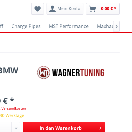
Mein Konto
0,00 € *
ff
Charge Pipes
MST Performance
Maxhaust
A

r BMW
 € *
l. Versandkosten
 30 Werktage
In den
Warenkorb