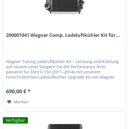
200001041 Wagner Comp. Ladeluftkühler Kit für...
Wagner Tuning Ladeluftkühler Kit – Leistung und Kühlung
auf neuem Level Steigern Sie die Performance Ihres
passend für Ford F-150 (2011–2014) mit unserem
fortschrittlichen Ladeluftkühler Upgrade Kit von Wagner
Tuning. Dieses Hochleistungs-Kit setzt neue Maßstäbe bei
der Kühlung aufgeladener Luft und bietet spürbare
690,00 € *
Leistungszuwächse. Technische Highlights 35 % größere...
Merken
Verfügbar