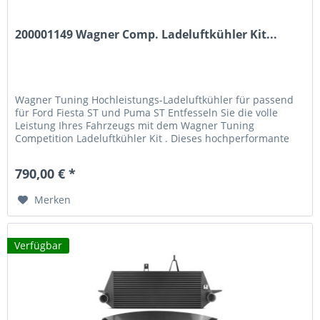
200001149 Wagner Comp. Ladeluftkühler Kit...
Wagner Tuning Hochleistungs-Ladeluftkühler für passend
für Ford Fiesta ST und Puma ST Entfesseln Sie die volle
Leistung Ihres Fahrzeugs mit dem Wagner Tuning
Competition Ladeluftkühler Kit . Dieses hochperformante
Kühlsystem wurde speziell für passend für Ford Fiesta ST
(ab 2018) und passend für Ford Puma ST (ab 2019)
790,00 € *
entwickelt und bietet eine deutlich verbesserte...
Merken
Verfügbar