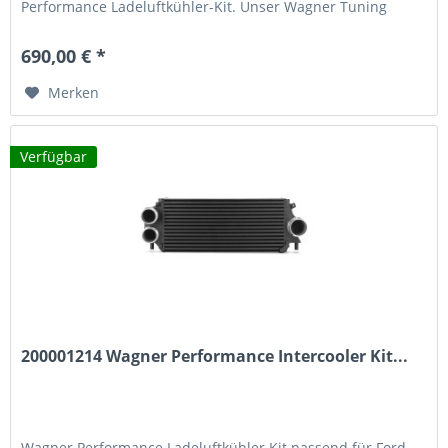
Performance Ladeluftkühler-Kit. Unser Wagner Tuning
Ladeluftkühler ist speziell entwickelt, um maximale
Kühlleistung und deutliche Leistungssteigerungen zu
690,00 € *
liefern. Technische Merkmale 69% mehr Volumen: Mit 11...
Merken
Verfügbar
200001214 Wagner Performance Intercooler Kit...
Wagner Performance Ladeluftkühler Kit passend für Ford