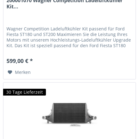
200001070 Wagner Competition Ladeluftkühler
Kit...
Wagner Competition Ladeluftkühler Kit passend für Ford
Fiesta ST180 und ST200 Maximieren Sie die Leistung Ihres
Motors mit unserem Hochleistungs-Ladeluftkühler Upgrade
Kit. Das Kit ist speziell passend für den Ford Fiesta ST180
oder ST200 mit 1,6l EcoBoost entwickelt worden und bietet
eine deutlich verbesserte Kühlleistung für optimale
599,00 € *
Motorleistung. Hauptvorteile des Wagner...
Merken
30 Tage Lieferzeit