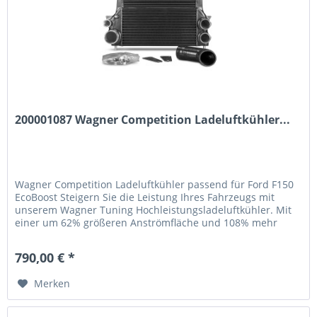
200001087 Wagner Competition Ladeluftkühler...
Wagner Competition Ladeluftkühler passend für Ford F150
EcoBoost Steigern Sie die Leistung Ihres Fahrzeugs mit
unserem Wagner Tuning Hochleistungsladeluftkühler. Mit
einer um 62% größeren Anströmfläche und 108% mehr
Ladeluftvolumen im Vergleich zum Serienteil bietet dieser
Ladeluftkühler spürbare Leistungssteigerungen und
790,00 € *
optimale Kühlleistung. Technische Highlights...
Merken