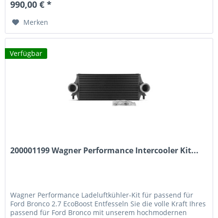
990,00 € *
definiert neue Standards in Sachen Kühlleistung und
Effizienz....
Merken
Verfügbar
200001199 Wagner Performance Intercooler Kit...
Wagner Performance Ladeluftkühler-Kit für passend für
Ford Bronco 2.7 EcoBoost Entfesseln Sie die volle Kraft Ihres
passend für Ford Bronco mit unserem hochmodernen