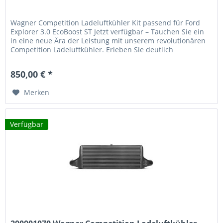
Wagner Competition Ladeluftkühler Kit passend für Ford
Explorer 3.0 EcoBoost ST Jetzt verfügbar – Tauchen Sie ein
in eine neue Ära der Leistung mit unserem revolutionären
Competition Ladeluftkühler. Erleben Sie deutlich
verbesserte Kühlleistung und spürbare
Leistungssteigerungen bei Ihrem Fahrzeug. Technische
850,00 € *
Highlights 17,6 Liter Ladeluftvolumen (+170,8% gegenüber
Original)...
Merken
Verfügbar