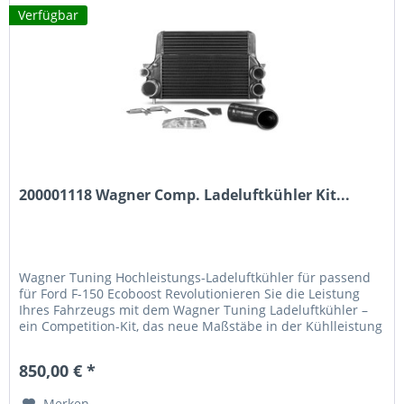
Verfügbar
200001118 Wagner Comp. Ladeluftkühler Kit...
Wagner Tuning Hochleistungs-Ladeluftkühler für passend
für Ford F-150 Ecoboost Revolutionieren Sie die Leistung
Ihres Fahrzeugs mit dem Wagner Tuning Ladeluftkühler –
ein Competition-Kit, das neue Maßstäbe in der Kühlleistung
setzt. Technische Vorteile 62% größere Anströmfläche –
optimale Luftzufuhr für maximale Kühleffizienz 108% mehr
850,00 € *
Ladeluftvolumen – von 9,6L auf...
Merken