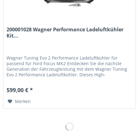
200001028 Wagner Performance Ladeluftkühler
Kit...
Wagner Tuning Evo 2 Performance Ladeluftkühler für
passend für Ford Focus MK2 Entdecken Sie die nächste
Generation der Fahrzeugleistung mit dem Wagner Tuning
Evo 2 Performance Ladeluftkühler. Dieses High-
Performance-Kit ist speziell entwickelt, um das volle
Potenzial Ihres passend für Ford Focus MK2 freizusetzen
599,00 € *
und bietet messbare Leistungssteigerungen durch
optimierte...
Merken