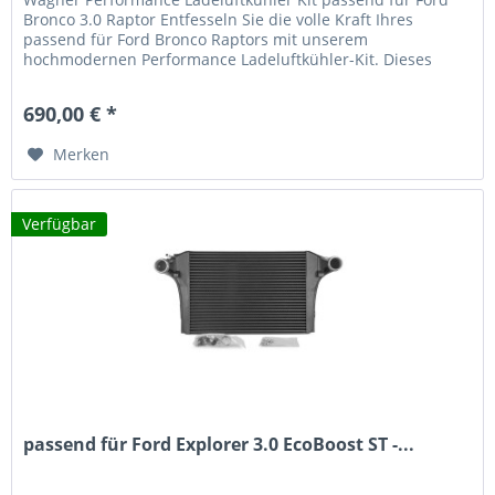
Bronco 3.0 Raptor Entfesseln Sie die volle Kraft Ihres
passend für Ford Bronco Raptors mit unserem
hochmodernen Performance Ladeluftkühler-Kit. Dieses
speziell entwickelte System bringt Ihren EcoBoost-Motor auf
die nächste Leistungsstufe. Leistungsmerkmale 69% mehr
690,00 € *
Kühlvolumen gegenüber dem serienmäßigen
Ladeluftkühler...
Merken
Verfügbar
passend für Ford Explorer 3.0 EcoBoost ST -...