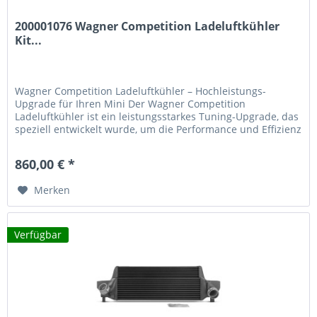
200001076 Wagner Competition Ladeluftkühler
Kit...
Wagner Competition Ladeluftkühler – Hochleistungs-
Upgrade für Ihren Mini Der Wagner Competition
Ladeluftkühler ist ein leistungsstarkes Tuning-Upgrade, das
speziell entwickelt wurde, um die Performance und Effizienz
Ihres Mini zu maximieren. Mit 53% größerer Anströmfläche
und 52% mehr Ladeluftvolumen gegenüber dem
860,00 € *
Serienladeluftkühler bietet dieses Kit eine spürbare...
Merken
Verfügbar