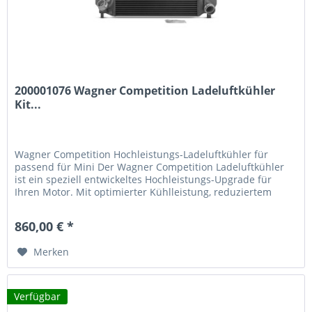
200001076 Wagner Competition Ladeluftkühler
Kit...
Wagner Competition Hochleistungs-Ladeluftkühler für
passend für Mini Der Wagner Competition Ladeluftkühler
ist ein speziell entwickeltes Hochleistungs-Upgrade für
Ihren Motor. Mit optimierter Kühlleistung, reduziertem
Gegendruck und Plug-&-Play-Installation steigern Sie die
Performance und Zuverlässigkeit deutlich.
860,00 € *
Leistungsmerkmale des Wagner Tuning Ladeluftkühlers
53%...
Merken
Verfügbar