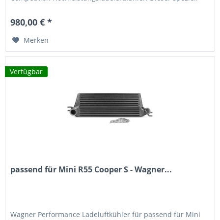
entwickelte Ladeluftkühler bietet deutlich verbesserte
Kühlleistung und optimale Strömungseigenschaften für
980,00 € *
Ihren Turbo-Motor. Technische Vorteile 51% größere...
Merken
Verfügbar
passend für Mini R55 Cooper S - Wagner...
Wagner Performance Ladeluftkühler für passend für Mini