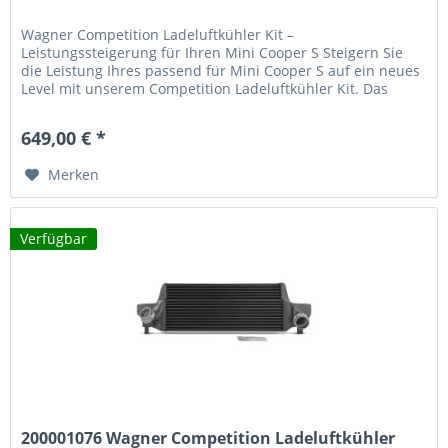
Wagner Competition Ladeluftkühler Kit –
Leistungssteigerung für Ihren Mini Cooper S Steigern Sie
die Leistung Ihres passend für Mini Cooper S auf ein neues
Level mit unserem Competition Ladeluftkühler Kit. Das
hochwertige Tuning-System bietet eine spürbare
Leistungssteigerung durch optimierte Kühlleistung und
649,00 € *
minimalen Gegendruck. Technische Vorteile 230% größere...
Merken
Verfügbar
200001076 Wagner Competition Ladeluftkühler