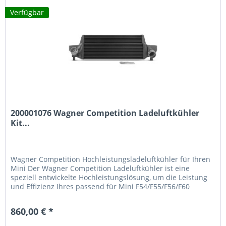
Verfügbar
200001076 Wagner Competition Ladeluftkühler
Kit...
Wagner Competition Hochleistungsladeluftkühler für Ihren
Mini Der Wagner Competition Ladeluftkühler ist eine
speziell entwickelte Hochleistungslösung, um die Leistung
und Effizienz Ihres passend für Mini F54/F55/F56/F60
Motors spürbar zu steigern. Mit innovativer Konstruktion
und bewährter Qualität bietet dieses Upgrade maximale
860,00 € *
Performance auf der Rennstrecke und auf der...