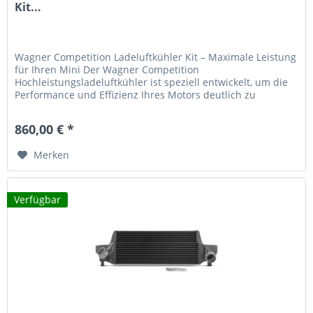
Kit...
Wagner Competition Ladeluftkühler Kit – Maximale Leistung
für Ihren Mini Der Wagner Competition
Hochleistungsladeluftkühler ist speziell entwickelt, um die
Performance und Effizienz Ihres Motors deutlich zu
steigern. Mit 53% größerer Anströmfläche und 52% mehr
Ladeluftvolumen gegenüber dem Serienladeluftkühler
860,00 € *
erreichen Sie spürbare Leistungszuwächse. Hauptmerkmale
53%...
Merken
Verfügbar