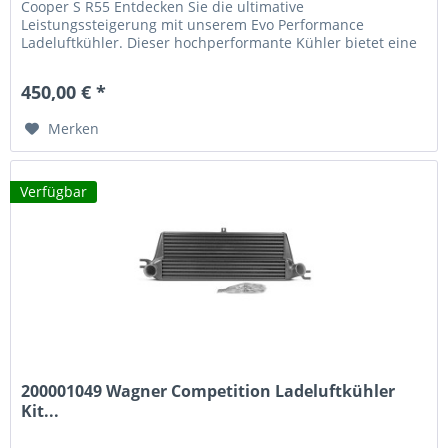
Cooper S R55 Entdecken Sie die ultimative
Leistungssteigerung mit unserem Evo Performance
Ladeluftkühler. Dieser hochperformante Kühler bietet eine
beeindruckende Steigerung des Ladeluftvolumens um 116%
gegenüber dem Originalkühler und sorgt für optimale
450,00 € *
Motorleistung. Technische Highlights 116% mehr
Ladeluftvolumen...
Merken
Verfügbar
200001049 Wagner Competition Ladeluftkühler
Kit...