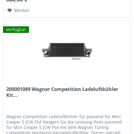
Leistungszuwächse. Technische Vorteile 53% größere...
Merken
Verfügbar
200001089 Wagner Competition Ladeluftkühler
Kit...
Wagner Competition Ladeluftkühler für passend für Mini
Cooper S JCW F54 Steigern Sie die Leistung Ihres passend
für Mini Cooper S JCW F54 mit dem Wagner Tuning
Competition Hochleistungsladeluftkühler. Dieser speziell