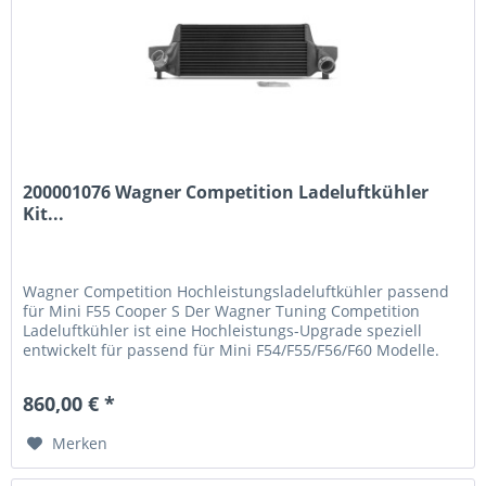
200001076 Wagner Competition Ladeluftkühler
Kit...
Wagner Competition Hochleistungsladeluftkühler passend
für Mini F55 Cooper S Der Wagner Tuning Competition
Ladeluftkühler ist eine Hochleistungs-Upgrade speziell
entwickelt für passend für Mini F54/F55/F56/F60 Modelle.
Mit deutlich verbesserter Kühlleistung und optimiertem
Luftfluss bringt dieser Ladeluftkühler Ihren Motor zu
860,00 € *
Höchstleistung. Leistungsmerkmale 53% größere...
Merken