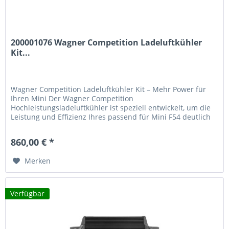
200001076 Wagner Competition Ladeluftkühler
Kit...
Wagner Competition Ladeluftkühler Kit – Mehr Power für
Ihren Mini Der Wagner Competition
Hochleistungsladeluftkühler ist speziell entwickelt, um die
Leistung und Effizienz Ihres passend für Mini F54 deutlich
zu steigern. Mit innovativer Konstruktion und
Hochleistungskühlung bringt dieses Upgrade spürbare
860,00 € *
Performance-Steigerungen. Kernvorteile des Wagner
Tuning...
Merken
Verfügbar