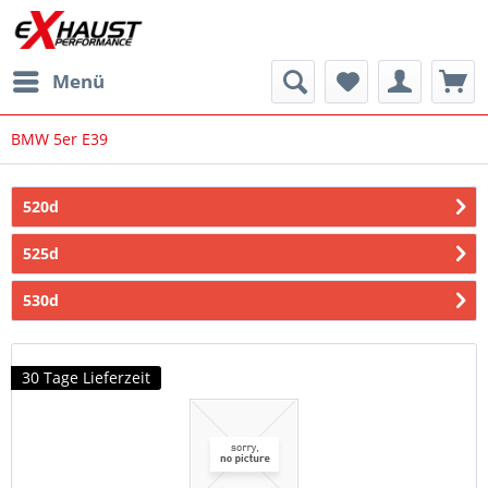
Menü
BMW 5er E39
520d
525d
530d
30 Tage Lieferzeit