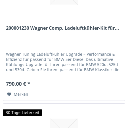
200001230 Wagner Comp. Ladeluftkühler-Kit für...
Wagner Tuning Ladeluftkühler Upgrade – Performance &
Effizienz für passend für BMW 5er Diesel Das ultimative
Kühlungs-Upgrade für Ihren passend für BMW 520d, 525d
und 530d. Geben Sie Ihrem passend für BMW Klassiker die
Frischluftkur, die er verdient. Der Wagner Tuning
Hochleistungsladeluftkühler ist die perfekte Lösung für alle,
790,00 € *
die Wert auf gesteigerte Effizienz und spürbar...
Merken
30 Tage Lieferzeit