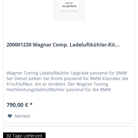
200001230 Wagner Comp. Ladeluftkühler-Kit...
Wagner Tuning Ladeluftkühler Upgrade passend für BMW
5er Diesel Geben Sie Ihrem passend für BMW Klassiker die
Frischluftkur, die er verdient. Der Wagner Tuning
Hochleistungsladeluftkühler passend für die BMW
Dieselmodelle ist die perfekte Lösung für alle, die Wert auf
gesteigerte Effizienz und spürbar mehr Durchzug legen. Ob
790,00 € *
als Ersatz für einen gealterten Serienkühler oder...
Merken
30 Tage Lieferzeit