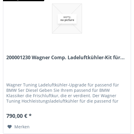
200001230 Wagner Comp. Ladeluftkühler-Kit für...
Wagner Tuning Ladeluftkühler-Upgrade für passend für
BMW 5er Diesel Geben Sie Ihrem passend für BMW
Klassiker die Frischluftkur, die er verdient. Der Wagner
Tuning Hochleistungsladeluftkühler für die passend für
BMW Dieselmodelle ist die perfekte Lösung für alle, die
Wert auf gesteigerte Effizienz und spürbar mehr Durchzug
790,00 € *
legen. Ob als Ersatz für einen gealterten...
Merken