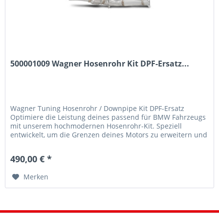
500001009 Wagner Hosenrohr Kit DPF-Ersatz...
Wagner Tuning Hosenrohr / Downpipe Kit DPF-Ersatz
Optimiere die Leistung deines passend für BMW Fahrzeugs
mit unserem hochmodernen Hosenrohr-Kit. Speziell
entwickelt, um die Grenzen deines Motors zu erweitern und
ein unvergleichliches Fahrerlebnis zu bieten. Hochwertige
Verarbeitung aus Edelstahl Material: Hochwertiger
490,00 € *
Edelstahl SS304 für maximale Haltbarkeit und Leistung...
Merken