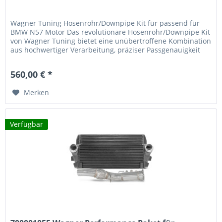
Wagner Tuning Hosenrohr/Downpipe Kit für passend für
BMW N57 Motor Das revolutionäre Hosenrohr/Downpipe Kit
von Wagner Tuning bietet eine unübertroffene Kombination
aus hochwertiger Verarbeitung, präziser Passgenauigkeit
und messbarer Leistungssteigerung. Entwickelt aus
hochwertigem Edelstahl SS304, ist dieses Kit speziell dafür
560,00 € *
konzipiert, die Leistung Ihres Fahrzeugs zu...
Merken
Verfügbar