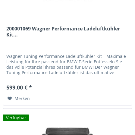
200001069 Wagner Performance Ladeluftkühler
Kit...
Wagner Tuning Performance Ladeluftkühler Kit – Maximale
Leistung für Ihre passend für BMW F-Serie Entfesseln Sie
das volle Potenzial Ihres passend für BMW! Der Wagner
Tuning Performance Ladeluftkühler ist das ultimative
Upgrade für Ihre passend für BMW F-Serie. Mit 97 % mehr
Ladeluftvolumen und 92 % größerer Anströmfläche
599,00 € *
gegenüber dem Serienkühler garantiert dieses Kit...
Merken
Verfügbar