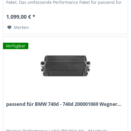
Paket. Das umfassende Performance Paket für passend für
BMW Fahrzeuge mit N57 Motor besteht aus einem
Ladeluftkühler Upgrade Kit und einem Hosenrohr Kit – alles
1.099,00 € *
was Sie für spürbare Leistungssteigerungen benötigen....
Merken
Verfügbar
passend für BMW 740d - 740d 200001069 Wagner...
Wagner Performance Ladeluftkühler Kit – Maximale