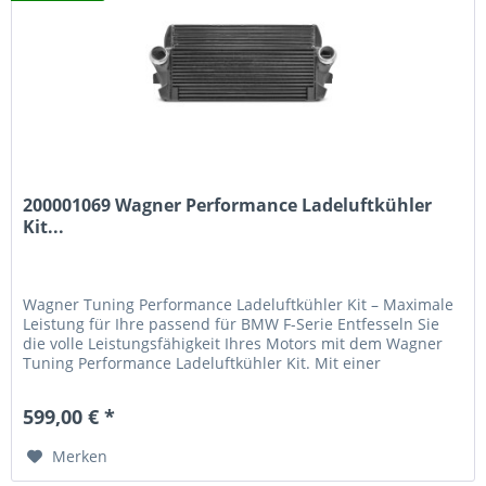
200001069 Wagner Performance Ladeluftkühler
Kit...
Wagner Tuning Performance Ladeluftkühler Kit – Maximale
Leistung für Ihre passend für BMW F-Serie Entfesseln Sie
die volle Leistungsfähigkeit Ihres Motors mit dem Wagner
Tuning Performance Ladeluftkühler Kit. Mit einer
beeindruckenden Steigerung von 97 % mehr
Ladeluftvolumen und einer um 92 % vergrößerten
599,00 € *
Anströmfläche gegenüber dem Originalkühler garantiert
dieses Upgrade...
Merken