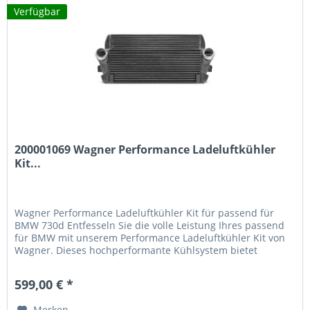
Verfügbar
200001069 Wagner Performance Ladeluftkühler
Kit...
Wagner Performance Ladeluftkühler Kit für passend für
BMW 730d Entfesseln Sie die volle Leistung Ihres passend
für BMW mit unserem Performance Ladeluftkühler Kit von
Wagner. Dieses hochperformante Kühlsystem bietet
messbare Verbesserungen in Kühlleistung und
Motoreffizienz. Technische Vorteile 92% größere
599,00 € *
Anströmfläche – optimale Luftzufuhr für Ihren Motor 97%
mehr...
Merken