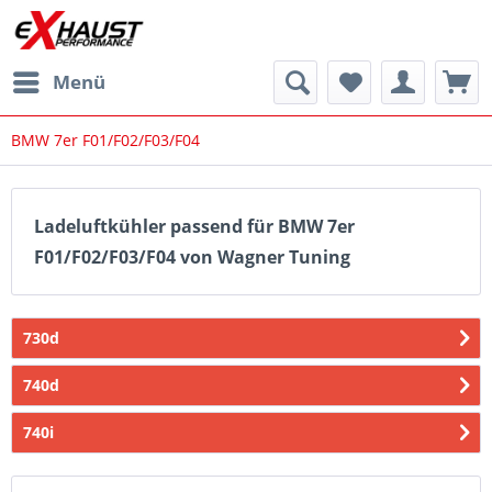
Menü
BMW 7er F01/F02/F03/F04
Ladeluftkühler passend für BMW 7er
F01/F02/F03/F04 von Wagner Tuning
730d
740d
740i