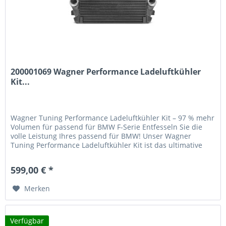
200001069 Wagner Performance Ladeluftkühler
Kit...
Wagner Tuning Performance Ladeluftkühler Kit – 97 % mehr
Volumen für passend für BMW F-Serie Entfesseln Sie die
volle Leistung Ihres passend für BMW! Unser Wagner
Tuning Performance Ladeluftkühler Kit ist das ultimative
Upgrade, um das Potenzial Ihres passend für BMW F-Serie
Modells zu maximieren – von den 5er bis zu den 7er
599,00 € *
Reihen. Erleben Sie eine spürbare...
Merken
Verfügbar