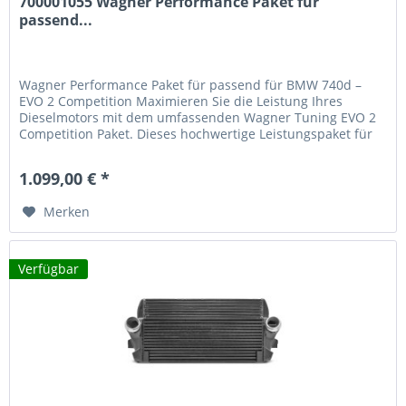
700001055 Wagner Performance Paket für
passend...
Wagner Performance Paket für passend für BMW 740d –
EVO 2 Competition Maximieren Sie die Leistung Ihres
Dieselmotors mit dem umfassenden Wagner Tuning EVO 2
Competition Paket. Dieses hochwertige Leistungspaket für
passend für BMW F07/10/11/01/02 mit N57 Motor besteht
aus zwei aufeinander abgestimmten Komponenten: einem
1.099,00 € *
Ladeluftkühler Upgrade Kit und einem Hosenrohr-Kit. Das...
Merken
Verfügbar