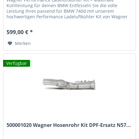
Kühlleistung für deinen BMW Entfesseln Sie die volle
Leistung Ihres passend für BMW 740d mit unserem
hochwertigen Performance Ladeluftkühler Kit von Wagner
Tuning. Dieses Upgrade bietet messbare Vorteile für Motor-
Performance und Zuverlässigkeit. Leistungsmerkmale des
599,00 € *
Wagner Ladeluftkühlers 92% größere Anströmfläche
gegenüber...
Merken
Verfügbar
500001020 Wagner Hosenrohr Kit DPF-Ersatz N57...