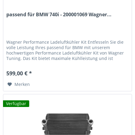
passend für BMW 740i - 200001069 Wagner...
Wagner Performance Ladeluftkühler Kit Entfesseln Sie die
volle Leistung Ihres passend für BMW mit unserem
hochwertigen Performance Ladeluftkühler Kit von Wagner
Tuning. Das Kit bietet maximale Kühlleistung und ist
optimal auf die Anforderungen moderner Sportmotoren
abgestimmt. Hauptmerkmale 92% größere Anströmfläche
599,00 € *
gegenüber Serienkühler 97% mehr Ladeluftvolumen für...
Merken
Verfügbar