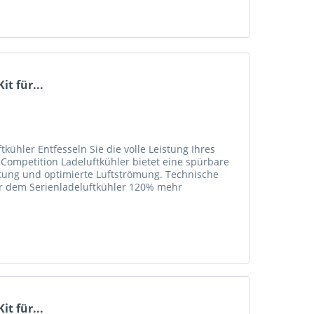
t für...
ühler Entfesseln Sie die volle Leistung Ihres
ompetition Ladeluftkühler bietet eine spürbare
tung und optimierte Luftströmung. Technische
er dem Serienladeluftkühler 120% mehr
t für...