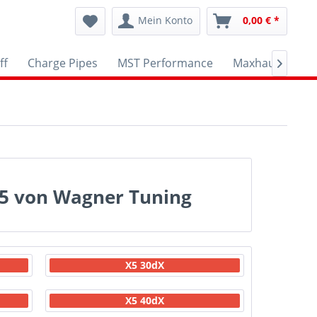
Mein Konto
0,00 € *
ff
Charge Pipes
MST Performance
Maxhaust
A

15 von Wagner Tuning
X5 30dX
X5 40dX