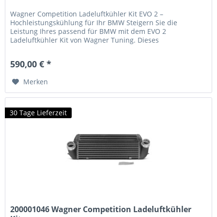
Wagner Competition Ladeluftkühler Kit EVO 2 –
Hochleistungskühlung für Ihr BMW Steigern Sie die
Leistung Ihres passend für BMW mit dem EVO 2
Ladeluftkühler Kit von Wagner Tuning. Dieses
Hochleistungs-Upgrade kombiniert fortgeschrittene
Kühlungstechnologie mit einfacher Plug-and-Play-
590,00 € *
Installation. Kernvorteile des Wagner EVO 2 Ladeluftkühlers
68% größere Anströmfläche –...
Merken
30 Tage Lieferzeit
200001046 Wagner Competition Ladeluftkühler