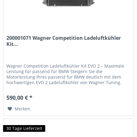
200001071 Wagner Competition Ladeluftkühler
Kit...
Wagner Competition Ladeluftkühler Kit EVO 2 – Maximale
Leistung für passend für BMW Steigern Sie die
Motorleistung Ihres passend für BMW deutlich mit dem
hochwertigen EVO 2 Ladeluftkühler von Wagner Tuning.
Dieses Hochleistungs-Kit bietet eine optimierte Luftzufuhr
und verbesserte Kühleigenschaften für spürbar mehr Kraft
590,00 € *
und Effizienz. Technische Highlights 68% größere...
Merken
30 Tage Lieferzeit