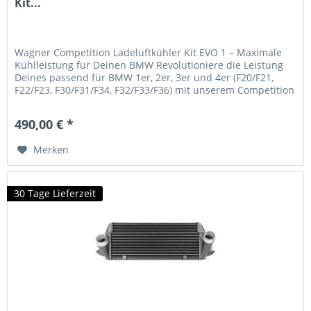
Kit...
Wagner Competition Ladeluftkühler Kit EVO 1 – Maximale
Kühlleistung für Deinen BMW Revolutioniere die Leistung
Deines passend für BMW 1er, 2er, 3er und 4er (F20/F21,
F22/F23, F30/F31/F34, F32/F33/F36) mit unserem Competition
Ladeluftkühler Kit EVO 1. Dieses hochperformante
Kühlsystem wurde speziell entwickelt, um die
490,00 € *
Ladelufttemperatur zu senken und damit eine
beeindruckende...
Merken
30 Tage Lieferzeit