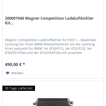
200001046 Wagner Competition Ladeluftkühler
Kit...
Wagner Competition Ladeluftkühler Kit EVO 1 – Maximale
Leistung für Ihren BMW Revolutionieren Sie die Leistung
Ihres passend für BMW 1er (F20/F21), 2er (F22/F23), 3er
(F30/F31/F34) und 4er (F32/F33/F36) mit unserem
Competition Ladeluftkühler Kit EVO 1. Dieses
hochperformante Upgrade wurde speziell entwickelt, um
490,00 € *
die Leistungsfähigkeit Ihrer Motorisierung zu optimieren
und...
Merken
30 Tage Lieferzeit