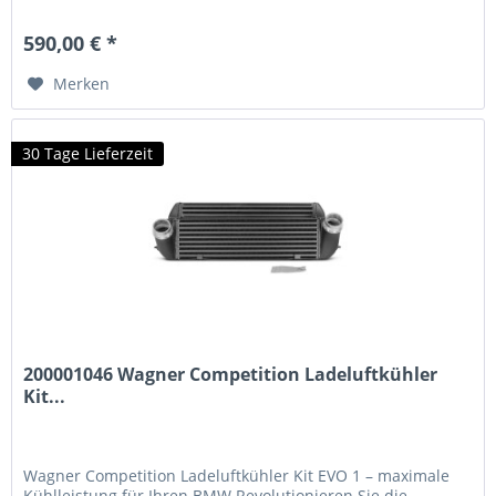
Kühlsystem bietet eine um 68% größere Anströmfläche und
90% mehr Ladeluftvolumen als der werksseitige Kühler –
590,00 € *
für spürbar bessere Motorleistung und Effizienz.
Technische...
Merken
30 Tage Lieferzeit
200001046 Wagner Competition Ladeluftkühler
Kit...
Wagner Competition Ladeluftkühler Kit EVO 1 – maximale
Kühlleistung für Ihren BMW Revolutionieren Sie die