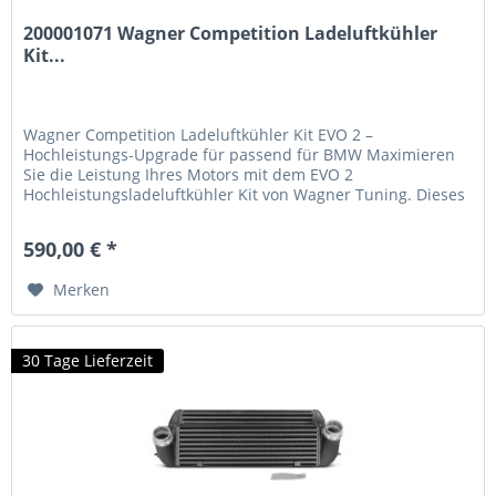
200001071 Wagner Competition Ladeluftkühler
Kit...
Wagner Competition Ladeluftkühler Kit EVO 2 –
Hochleistungs-Upgrade für passend für BMW Maximieren
Sie die Leistung Ihres Motors mit dem EVO 2
Hochleistungsladeluftkühler Kit von Wagner Tuning. Dieses
Plug-and-Play-System wurde speziell entwickelt, um die
Kühlleistung deutlich zu verbessern und Ihrem Fahrzeug
590,00 € *
spürbare Leistungssteigerungen zu bieten. Technische
Vorteile 68%...
Merken
30 Tage Lieferzeit