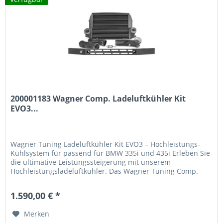
200001183 Wagner Comp. Ladeluftkühler Kit
EVO3...
Wagner Tuning Ladeluftkühler Kit EVO3 – Hochleistungs-
Kühlsystem für passend für BMW 335i und 435i Erleben Sie
die ultimative Leistungssteigerung mit unserem
Hochleistungsladeluftkühler. Das Wagner Tuning Comp.
Ladeluftkühler Kit EVO3 wurde speziell für hohe
Tuningstufen entwickelt und setzt neue Maßstäbe in
1.590,00 € *
Kühlleistung und Effizienz. Kernvorteile des Produkts 165%
größere...
Merken