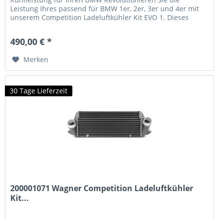
Leistung Ihres passend für BMW 1er, 2er, 3er und 4er mit
unserem Competition Ladeluftkühler Kit EVO 1. Dieses
Hochleistungs-Kühlmodul wurde speziell entwickelt, um die
ersten Leistungsstufen Ihres BMW Motors optimal zu
490,00 € *
unterstützen und eine beeindruckende...
Merken
30 Tage Lieferzeit
200001071 Wagner Competition Ladeluftkühler
Kit...