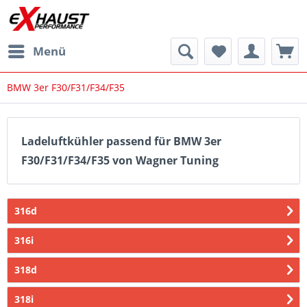
Menü
BMW 3er F30/F31/F34/F35
Ladeluftkühler passend für BMW 3er
F30/F31/F34/F35 von Wagner Tuning
316d
316i
318d
318i