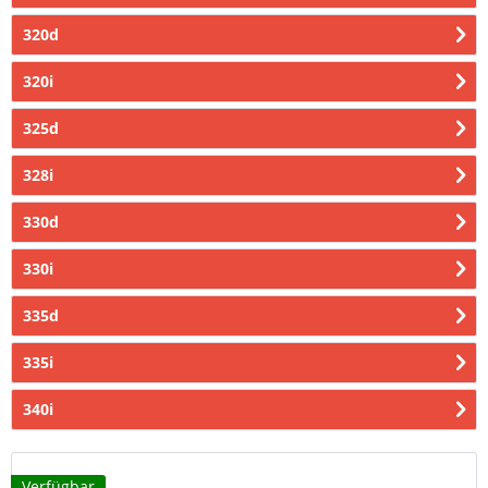
320d
320i
325d
328i
330d
330i
335d
335i
340i
Verfügbar