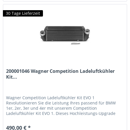
30 Tage Lieferzeit
200001046 Wagner Competition Ladeluftkühler
Kit...
Wagner Competition Ladeluftkühler Kit EVO 1
Revolutionieren Sie die Leistung Ihres passend für BMW
1er, 2er, 3er und 4er mit unserem Competition
Ladeluftkühler Kit EVO 1. Dieses Hochleistungs-Upgrade
wurde speziell entwickelt, um die Kühlleistung zu
optimieren und eine beeindruckende Leistungssteigerung
490,00 € *
zu erzielen. Technische Vorteile 64% größere Anströmfläche