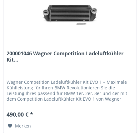
200001046 Wagner Competition Ladeluftkühler
Kit...
Wagner Competition Ladeluftkühler Kit EVO 1 – Maximale
Kühlleistung für Ihren BMW Revolutionieren Sie die
Leistung Ihres passend für BMW 1er, 2er, 3er und 4er mit
dem Competition Ladeluftkühler Kit EVO 1 von Wagner
Tuning. Dieses Hochleistungs-Kit wurde speziell entwickelt,
um die Ladelufttemperatur zu senken und eine deutliche
490,00 € *
Leistungssteigerung zu erreichen. Technische...
Merken