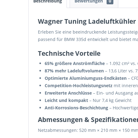
Beschreibung
Bewertungen
0
Wagner Tuning Ladeluftkühler
Erleben Sie eine beeindruckende Leistungsstei
passend für BMW 335d entwickelt und bietet ma
Technische Vorteile
65% größere Anströmfläche
– 1.092 cm² vs.
87% mehr Ladeluftvolumen
– 13,6 Liter vs. 7
Optimierte Aluminiumguss-Endkästen
– CFD
Competition-Hochleistungsnetz
mit inneren
Erweiterte Anschlüsse
– Ein- und Ausgang 
Leicht und kompakt
– Nur 7,4 kg Gewicht
Anti-Korrosions-Beschichtung
– Hochwertige
Abmessungen & Spezifikatione
Netzabmessungen: 520 mm × 210 mm × 150 mm (g