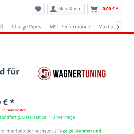
Mein Konto
0,00 € *
ff
Charge Pipes
MST Performance
Maxhaust
A

d für
 € *
l. Versandkosten
sandfertig, Lieferzeit ca. 1-3 Werktage
Sie innerhalb der nächsten
2 Tage 20 Stunden und