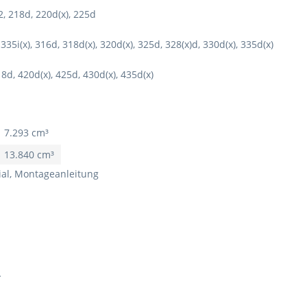
M2, 218d, 220d(x), 225d
, 335i(x), 316d, 318d(x), 320d(x), 325d, 328(x)d, 330d(x), 335d(x)
418d, 420d(x), 425d, 430d(x), 435d(x)
 7.293 cm³
| 13.840 cm³
ial, Montageanleitung
.