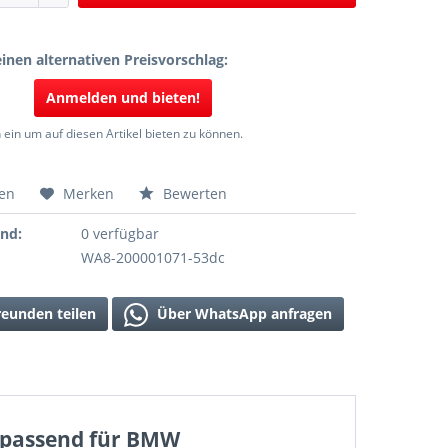
inen alternativen Preisvorschlag:
Anmelden und bieten!
 ein um auf diesen Artikel bieten zu können.
hen
Merken
Bewerten
and:
0 verfügbar
WA8-200001071-53dc
reunden teilen
Über WhatsApp anfragen
r passend für BMW