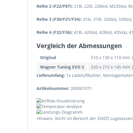
Reihe 2 (F22/F87):
218i, 220i, 228i(x), M235i(x), 
Reihe 3 (F30/F31/F34):
316i, 318i, 320i(x), 328i(x)
Reihe 4 (F32/F36):
418i, 420i(x), 428i(x), 435i(x), 
Vergleich der Abmessungen
Original
510 x 130 x 110 mm |
Wagner Tuning EVO 2
520 x 215 x 145 mm 
Lieferumfang:
1x Ladeluftkühler, Montagemater
Artikelnummer:
200001071
Hinweis: Nicht im Bereich der StVZO zugelassen