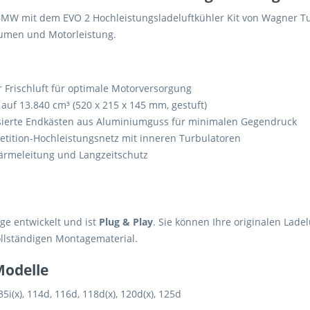
 BMW mit dem EVO 2 Hochleistungsladeluftkühler Kit von Wagner Tu
lumen und Motorleistung.
 Frischluft für optimale Motorversorgung
auf 13.840 cm³ (520 x 215 x 145 mm, gestuft)
sierte Endkästen aus Aluminiumguss für minimalen Gegendruck
tition-Hochleistungsnetz mit inneren Turbulatoren
rmeleitung und Langzeitschutz
ge entwickelt und ist
Plug & Play
. Sie können Ihre originalen Lade
llständigen Montagematerial.
Modelle
35i(x), 114d, 116d, 118d(x), 120d(x), 125d