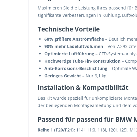
Maximieren Sie die Leistung Ihres passend für
signifikante Verbesserungen in Kühlung, Luftvo
Technische Vorteile
68% größere Anströmfläche
– Deutlich mehr
90% mehr Ladeluftvolumen
– Von 7.293 cm³ 
Optimierte Luftführung
– CFD-System-analy
Hochwertige Tube-Fin-Konstruktion
– Compe
Anti-Korrosions-Beschichtung
– Optimale Wä
Geringes Gewicht
– Nur 9,1 kg
Installation & Kompatibilität
Das Kit wurde speziell für unkomplizierte Monta
der beiliegenden Montageanleitung und dem vo
Passend für passend für BMW 
Reihe 1 (F20/F21):
114i, 116i, 118i, 120i, 125i, M1