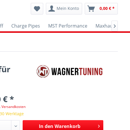
Mein Konto
0,00 € *
ff
Charge Pipes
MST Performance
Maxhaust
A

für
 € *
l. Versandkosten
 30 Werktage
In den
Warenkorb