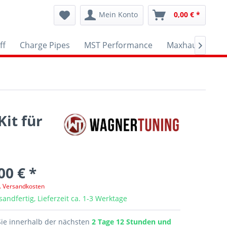
Mein Konto
0,00 € *
ff
Charge Pipes
MST Performance
Maxhaust
A

it für
00 € *
l. Versandkosten
sandfertig, Lieferzeit ca. 1-3 Werktage
Sie innerhalb der nächsten
2 Tage 12 Stunden und