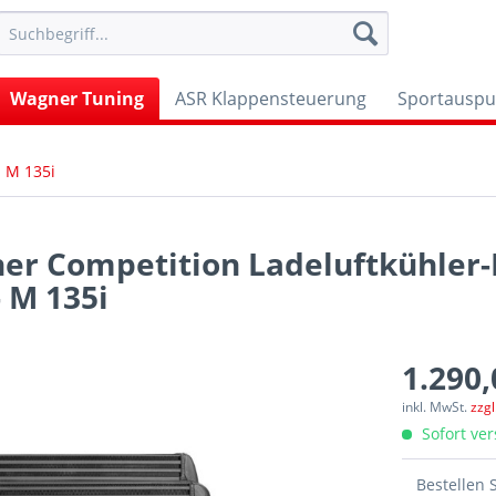
Wagner Tuning
ASR Klappensteuerung
Sportauspu
M 135i
r Competition Ladeluftkühler-K
 M 135i
1.290,
inkl. MwSt.
zzg
Sofort ver
Bestellen 