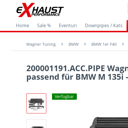
Home
Sale %
Eventuri
Downpipes / Kats
Wagner Tuning
BMW
BMW 1er F40
200001191.ACC.PIPE Wagne
passend für BMW M 135i -
Verfügbar