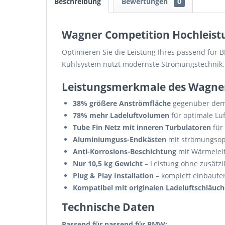
Beschreibung
Bewertungen
0
Wagner Competition Hochleist
Optimieren Sie die Leistung Ihres passend für 
Kühlsystem nutzt modernste Strömungstechnik,
Leistungsmerkmale des Wagner
38% größere Anströmfläche
gegenüber dem 
78% mehr Ladeluftvolumen
für optimale Lu
Tube Fin Netz mit inneren Turbulatoren
für
Aluminiumguss-Endkästen
mit strömungsop
Anti-Korrosions-Beschichtung
mit Wärmeleit
Nur 10,5 kg Gewicht
– Leistung ohne zusätzl
Plug & Play Installation
– komplett einbaufer
Kompatibel mit originalen Ladeluftschläuc
Technische Daten
Passend für passend für BMW: