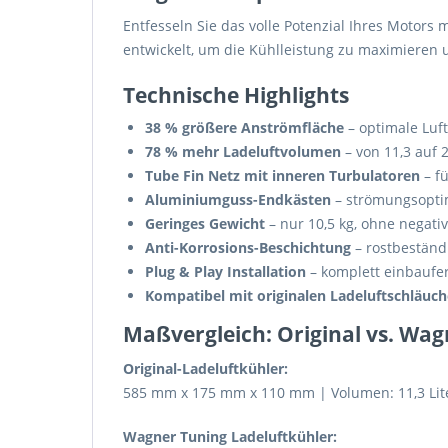
Entfesseln Sie das volle Potenzial Ihres Motor
entwickelt, um die Kühlleistung zu maximieren 
Technische Highlights
38 % größere Anströmfläche
– optimale Luft
78 % mehr Ladeluftvolumen
– von 11,3 auf 2
Tube Fin Netz mit inneren Turbulatoren
– f
Aluminiumguss-Endkästen
– strömungsopti
Geringes Gewicht
– nur 10,5 kg, ohne negat
Anti-Korrosions-Beschichtung
– rostbeständ
Plug & Play Installation
– komplett einbaufer
Kompatibel mit originalen Ladeluftschläuc
Maßvergleich: Original vs. Wa
Original-Ladeluftkühler:
585 mm x 175 mm x 110 mm | Volumen: 11,3 Lite
Wagner Tuning Ladeluftkühler: