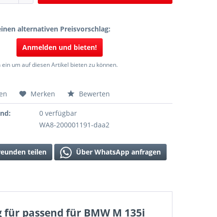
inen alternativen Preisvorschlag:
Anmelden und bieten!
 ein um auf diesen Artikel bieten zu können.
hen
Merken
Bewerten
and:
0 verfügbar
WA8-200001191-daa2
reunden teilen
Über WhatsApp anfragen
g für passend für BMW M 135i