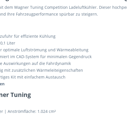
s mit dem Wagner Tuning Competition Ladeluftkühler. Dieser hochpe
und Ihre Fahrzeugperformance spürbar zu steigern.
zufuhr für effiziente Kühlung
0,1 Liter
ür optimale Luftströmung und Wärmeableitung
miert im CAD-System für minimalen Gegendruck
ive Auswirkungen auf die Fahrdynamik
ig mit zusätzlichen Wärmeleiteigenschaften
tiges Kit mit einfachem Austausch
hen
gner Tuning
r | Anströmfläche: 1.024 cm²