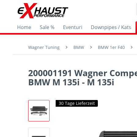
Home
Sale %
Eventuri
Downpipes / Kats
Wagner Tuning
BMW
BMW 1er F40
200001191 Wagner Competi
BMW M 135i - M 135i
30 Tage Lieferzeit