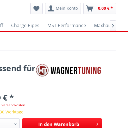
Mein Konto
0,00 € *
ff
Charge Pipes
MST Performance
Maxhaust
A

ssend für
 € *
l. Versandkosten
 30 Werktage
In den
Warenkorb