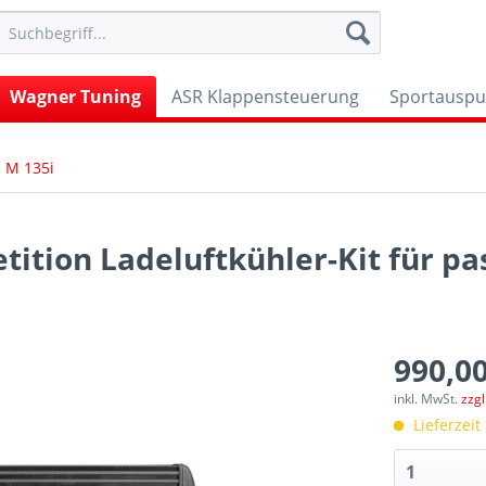
Wagner Tuning
ASR Klappensteuerung
Sportauspu
M 135i
tion Ladeluftkühler-Kit für pa
990,00
inkl. MwSt.
zzg
Lieferzeit