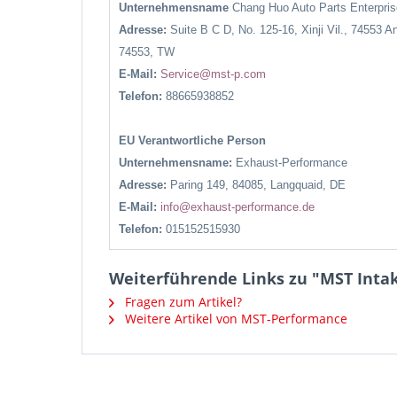
Unternehmensname
Chang Huo Auto Parts Enterpr
Adresse:
Suite B C D, No. 125-16, Xinji Vil., 74553 A
74553, TW
E-Mail:
Service@mst-p.com
Telefon:
88665938852
EU Verantwortliche Person
Unternehmensname:
Exhaust-Performance
Adresse:
Paring 149, 84085, Langquaid, DE
E-Mail:
info@exhaust-performance.de
Telefon:
015152515930
Weiterführende Links zu "MST Inta
Fragen zum Artikel?
Weitere Artikel von MST-Performance