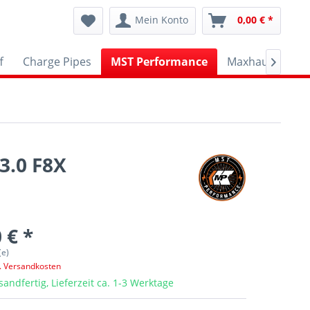
Mein Konto
0,00 € *
f
Charge Pipes
MST Performance
Maxhaust
A

3.0 F8X
 € *
(e)
l. Versandkosten
sandfertig, Lieferzeit ca. 1-3 Werktage