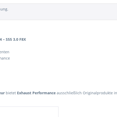
sung.
 – S55 3.0 F8X
enten
rmance
eur
bietet
Exhaust Performance
ausschließlich Originalprodukte in