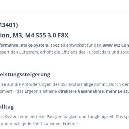
M3401)
on, M3, M4 S55 3.0 F8X
formance Intake-System
, speziell entwickelt für den
BMW M2 Compe
sert den Luftstrom, erhöht die Effizienz des Turboladers und sor
Leistungssteigerung
se auf die Anforderungen des S55-Motors abgestimmt. Durch den 
miert – das Ergebnis ist eine
direktere Gasannahme, mehr Leistu
lltag
das System eine perfekte Passgenauigkeit und Langlebigkeit. Das s
und macht jede Fahrt zu einem Erlebnis.