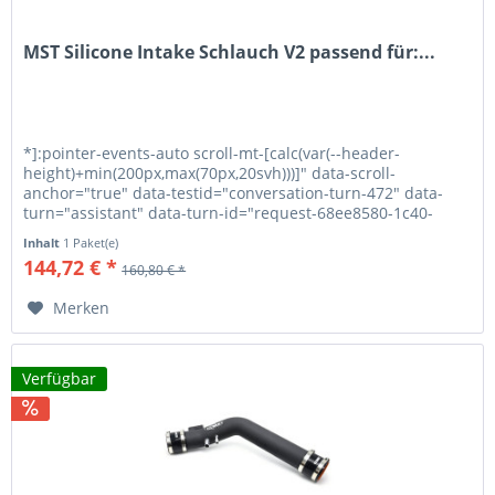
MST Silicone Intake Schlauch V2 passend für:...
*]:pointer-events-auto scroll-mt-[calc(var(--header-
height)+min(200px,max(70px,20svh)))]" data-scroll-
anchor="true" data-testid="conversation-turn-472" data-
turn="assistant" data-turn-id="request-68ee8580-1c40-
8326-9feb-1867270b132d-103"...
Inhalt
1 Paket(e)
144,72 € *
160,80 € *
Merken
Verfügbar