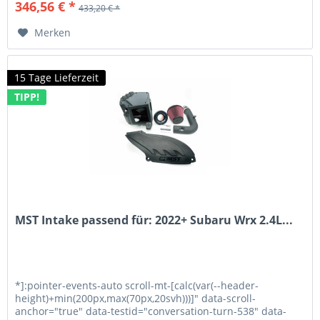
346,56 € *
433,20 € *
Merken
15 Tage Lieferzeit
TIPP!
MST Intake passend für: 2022+ Subaru Wrx 2.4L...
*]:pointer-events-auto scroll-mt-[calc(var(--header-
height)+min(200px,max(70px,20svh)))]" data-scroll-
anchor="true" data-testid="conversation-turn-538" data-