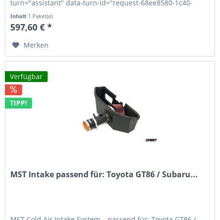
turn="assistant" data-turn-id="request-68ee8580-1c40-
8326-9feb-1867270b132d-4"...
Inhalt
1 Paket(e)
597,60 € *
Merken
Verfügbar
TIPP!
MST Intake passend für: Toyota GT86 / Subaru...
MST Cold Air Intake System – passend für: Toyota GT86 /