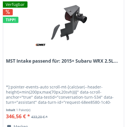
Verfügbar
TIPP!
MST Intake passend für: 2015+ Subaru WRX 2.5L...
*]:pointer-events-auto scroll-mt-[calc(var(--header-
height)+min(200px,max(70px,20svh)))]" data-scroll-
anchor="true" data-testid="conversation-turn-534" data-
turn="assistant" data-turn-id="request-68ee8580-1c40-
8326-9feb-1867270b132d-2"...
Inhalt
1 Paket(e)
346,56 € *
433,20 € *
Merken