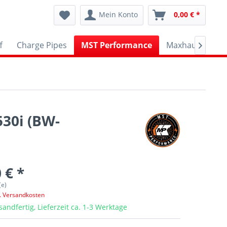
Mein Konto
0,00 € *
f
Charge Pipes
MST Performance
Maxhaust
A

530i (BW-
 € *
(e)
l. Versandkosten
sandfertig, Lieferzeit ca. 1-3 Werktage