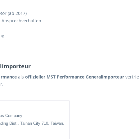
tor (ab 2017)
d Ansprechverhalten
ng
alimporteur
ormance
als
offizieller MST Performance Generalimporteur
vertrie
r.
ises Company
nding Dist., Tainan City 710, Taiwan,