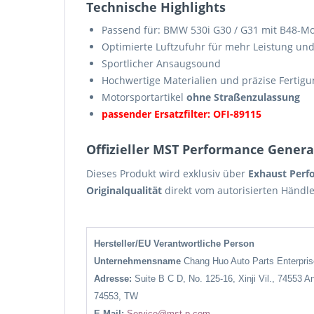
Technische Highlights
Passend für: BMW 530i G30 / G31 mit B48-Mo
Optimierte Luftzufuhr für mehr Leistung un
Sportlicher Ansaugsound
Hochwertige Materialien und präzise Fertigu
Motorsportartikel
ohne Straßenzulassung
passender Ersatzfilter: OFI-89115
Offizieller MST Performance Gener
Dieses Produkt wird exklusiv über
Exhaust Perf
Originalqualität
direkt vom autorisierten Händle
Hersteller/EU Verantwortliche Person
Unternehmensname
Chang Huo Auto Parts Enterpr
Adresse:
Suite B C D, No. 125-16, Xinji Vil., 74553 A
74553, TW
E-Mail:
Service@mst-p.com