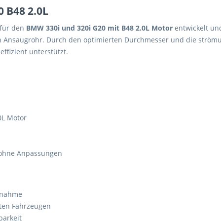
0 B48 2.0L
 für den
BMW 330i und 320i G20 mit B48 2.0L Motor
entwickelt und
 Ansaugrohr. Durch den optimierten Durchmesser und die strömu
ffizient unterstützt.
0L Motor
n ohne Anpassungen
annahme
nten Fahrzeugen
barkeit