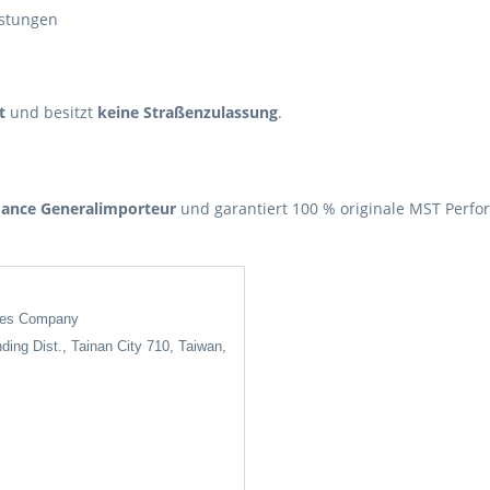
astungen
t
und besitzt
keine Straßenzulassung
.
rmance Generalimporteur
und garantiert 100 % originale MST Perfo
ises Company
nding Dist., Tainan City 710, Taiwan,