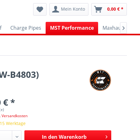
Mein Konto
0,00 € *
f
Charge Pipes
MST Performance
Maxhaust
A

BW-B4803)
 € *
(e)
l. Versandkosten
 15 Werktage
In den
Warenkorb