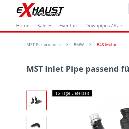
Home
Sale %
Eventuri
Downpipes / Kats
MST Performance
BMW
B48 Motor
MST Inlet Pipe passend f
15 Tage Lieferzeit