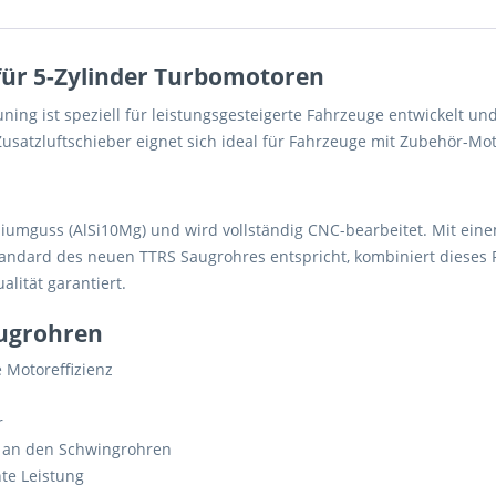
ür 5-Zylinder Turbomotoren
ng ist speziell für leistungsgesteigerte Fahrzeuge entwickelt un
usatzluftschieber eignet sich ideal für Fahrzeuge mit Zubehör-Mot
umguss (AlSi10Mg) und wird vollständig CNC-bearbeitet. Mit einem
ndard des neuen TTRS Saugrohres entspricht, kombiniert dieses Pr
lität garantiert.
augrohren
 Motoreffizienz
r
s an den Schwingrohren
nte Leistung