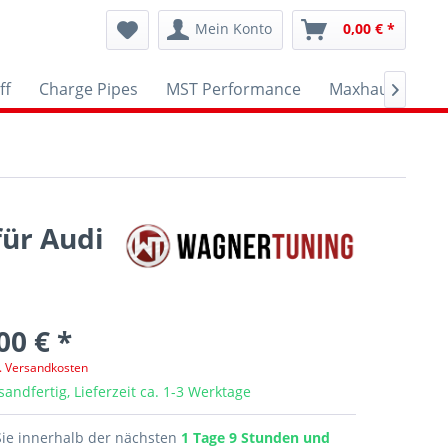
Mein Konto
0,00 € *
ff
Charge Pipes
MST Performance
Maxhaust
A

ür Audi
00 € *
l. Versandkosten
sandfertig, Lieferzeit ca. 1-3 Werktage
Sie innerhalb der nächsten
1 Tage 9 Stunden und