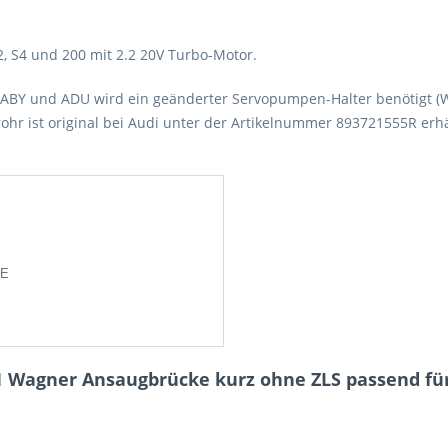
2, S4 und 200 mit 2.2 20V Turbo-Motor.
BY und ADU wird ein geänderter Servopumpen-Halter benötigt (Wa
rohr ist original bei Audi unter der Artikelnummer 893721555R erhä
DE
 Wagner Ansaugbrücke kurz ohne ZLS passend für 