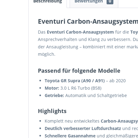
Beschreibung
Bewertungen
0
Eventuri Carbon-Ansaugsystem 
Das
Eventuri Carbon-Ansaugsystem
für die
Toy
Ansprechverhalten und Klang zu verbessern. Dur
der Ansaugleistung – kombiniert mit einer mar
möglich.
Passend für folgende Modelle
Toyota GR Supra (A90 / A91)
– ab 2020
Motor:
3.0 L R6 Turbo (B58)
Getriebe:
Automatik und Schaltgetriebe
Highlights
Komplett neu entwickeltes
Carbon-Ansaugs
Deutlich verbesserter Luftdurchsatz
und red
Schnellere Gasannahme
und gleichmäßigere