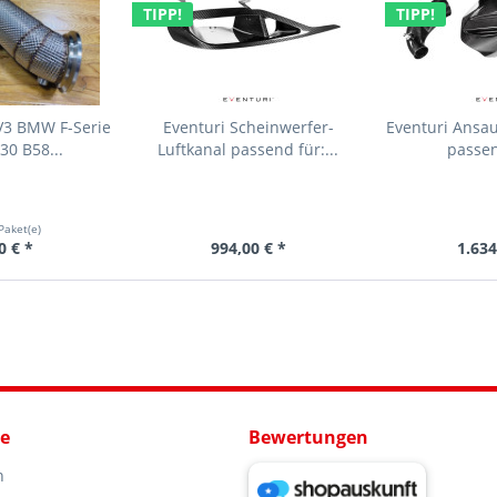
TIPP!
TIPP!
V3 BMW F-Serie
Eventuri Scheinwerfer-
Eventuri Ansa
30 B58...
Luftkanal passend für:...
passen
Paket(e)
0 € *
994,00 € *
1.634
ce
Bewertungen
n