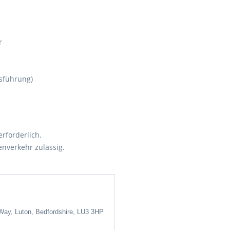
r
usführung)
erforderlich.
enverkehr zulässig.
 Way, Luton, Bedfordshire, LU3 3HP