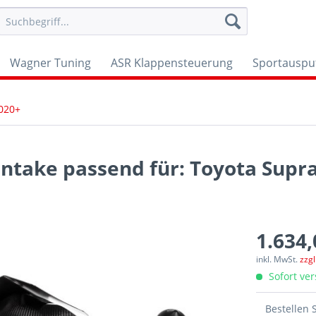
Wagner Tuning
ASR Klappensteuerung
Sportauspu
020+
Intake passend für: Toyota Supr
1.634,
inkl. MwSt.
zzg
Sofort ver
Bestellen 