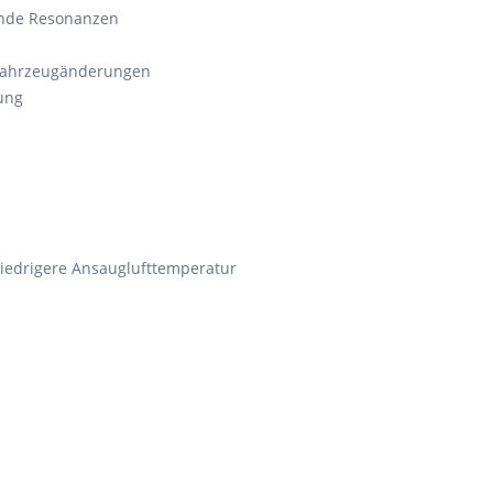
nde Resonanzen
 Fahrzeugänderungen
ung
iedrigere Ansauglufttemperatur