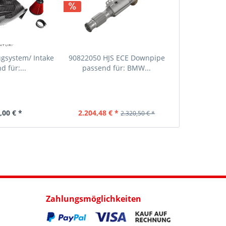
ugsystem/ Intake
90822050 HJS ECE Downpipe
d für:...
passend für: BMW...
,00 € *
2.204,48 € *
2.320,50 € *
Zahlungsmöglichkeiten