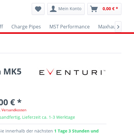
Mein Konto
0,00 € *
ff
Charge Pipes
MST Performance
Maxhaust
A

a MK5
00 € *
l. Versandkosten
sandfertig, Lieferzeit ca. 1-3 Werktage
Sie innerhalb der nächsten
1 Tage 3 Stunden und