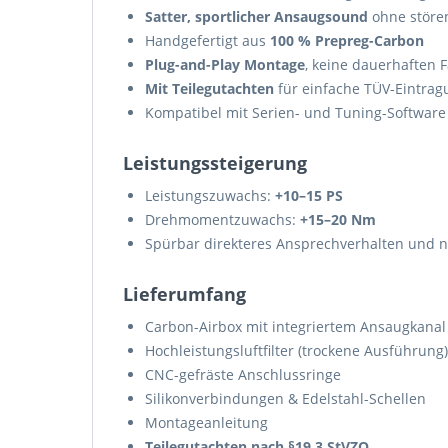
Satter, sportlicher Ansaugsound
ohne störe
Handgefertigt aus
100 % Prepreg-Carbon
Plug-and-Play Montage
, keine dauerhaften
Mit Teilegutachten
für einfache TÜV-Eintrag
Kompatibel mit Serien- und Tuning-Software
Leistungssteigerung
Leistungszuwachs:
+10–15 PS
Drehmomentzuwachs:
+15–20 Nm
Spürbar direkteres Ansprechverhalten und n
Lieferumfang
Carbon-Airbox mit integriertem Ansaugkanal
Hochleistungsluftfilter (trockene Ausführung)
CNC-gefräste Anschlussringe
Silikonverbindungen & Edelstahl-Schellen
Montageanleitung
Teilegutachten nach §19.3 StVZO