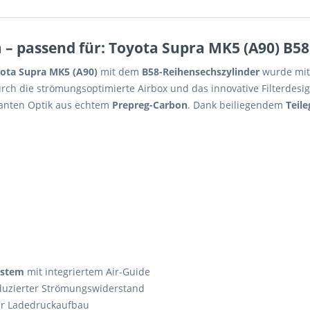
– passend für: Toyota Supra MK5 (A90) B58 
ota Supra MK5 (A90)
mit dem
B58-Reihensechszylinder
wurde mit 
ch die strömungsoptimierte Airbox und das innovative Filterdesign
kanten Optik aus echtem
Prepreg-Carbon
. Dank beiliegendem
Teil
ystem
mit integriertem Air-Guide
uzierter Strömungswiderstand
r Ladedruckaufbau