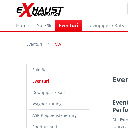
Home
Sale %
Eventuri
Downpipes / Kats
Eventuri
VW
Sale %
Eve
Eventuri
Downpipes / Kats
Even
Wagner Tuning
Perf
ASR Klappensteuerung
Die
Eve
Fahrer.
Sportauspuff