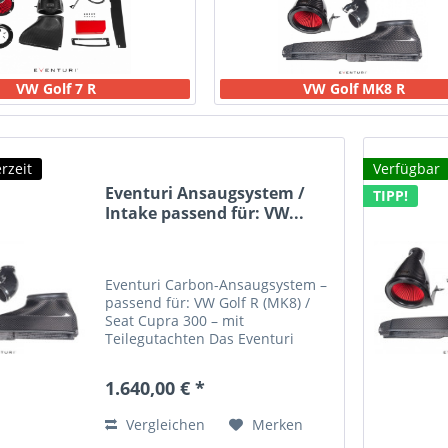
VW Golf 7 R
VW Golf MK8 R
rzeit
Verfügbar
Eventuri Ansaugsystem /
TIPP!
Intake passend für: VW...
Eventuri Carbon-Ansaugsystem –
passend für: VW Golf R (MK8) /
Seat Cupra 300 – mit
Teilegutachten Das Eventuri
Carbon-Ansaugsystem für den
VW Golf R MK8 und den Seat
1.640,00 € *
Cupra 300 wurde entwickelt, um
die Performance und den Sound
Vergleichen
Merken
des...