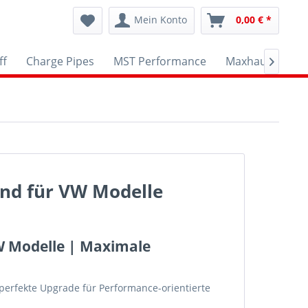
Mein Konto
0,00 € *
ff
Charge Pipes
MST Performance
Maxhaust
A

nd für VW Modelle
W Modelle | Maximale
perfekte Upgrade für Performance-orientierte