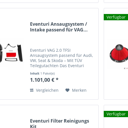
Verfügbar
Eventuri Ansaugsystem /
Intake passend für VAG...
Eventuri VAG 2.0 TFSI
Ansaugsystem passend für Audi,
VW, Seat & Skoda – Mit TÜV
Teilegutachten Das Eventuri
Ansaugsystem für VAG 2.0 TFSI
Inhalt
1 Paket(e)
Motoren bietet maximale
1.101,00 € *
Performance, hochwertigste
Verarbeitung und ein
Vergleichen
Merken
unverwechselbares...
Verfügbar
Eventuri Filter Reinigungs
Kit