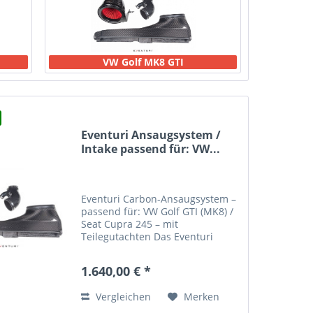
VW Golf MK8 GTI
Eventuri Ansaugsystem /
Intake passend für: VW...
Eventuri Carbon-Ansaugsystem –
passend für: VW Golf GTI (MK8) /
Seat Cupra 245 – mit
Teilegutachten Das Eventuri
Carbon-Ansaugsystem für den
VW Golf GTI MK8 und den Seat
1.640,00 € *
Cupra 245 wurde gezielt
entwickelt, um die Performance,
Vergleichen
Merken
das...