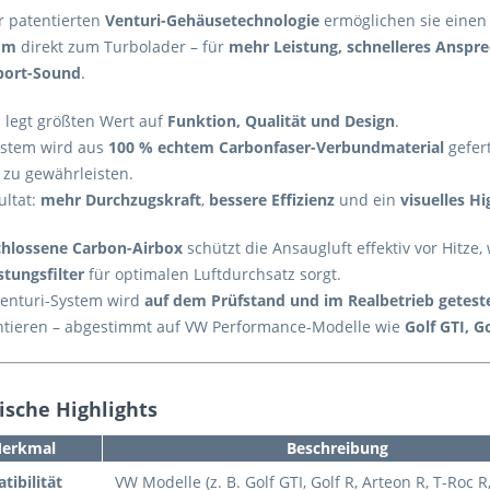
r patentierten
Venturi-Gehäusetechnologie
ermöglichen sie eine
om
direkt zum Turbolader – für
mehr Leistung, schnelleres Anspr
port-Sound
.
i legt größten Wert auf
Funktion, Qualität und Design
.
ystem wird aus
100 % echtem Carbonfaser-Verbundmaterial
gefert
 zu gewährleisten.
ultat:
mehr Durchzugskraft
,
bessere Effizienz
und ein
visuelles H
chlossene Carbon-Airbox
schützt die Ansaugluft effektiv vor Hitze
stungsfilter
für optimalen Luftdurchsatz sorgt.
venturi-System wird
auf dem Prüfstand und im Realbetrieb getest
ntieren – abgestimmt auf VW Performance-Modelle wie
Golf GTI, G
ische Highlights
erkmal
Beschreibung
ibilität
VW Modelle (z. B. Golf GTI, Golf R, Arteon R, T-Roc R,