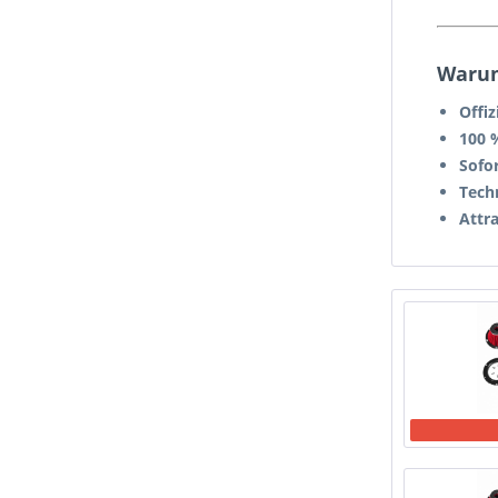
Warum
Offi
100 
Sofor
Tech
Attr