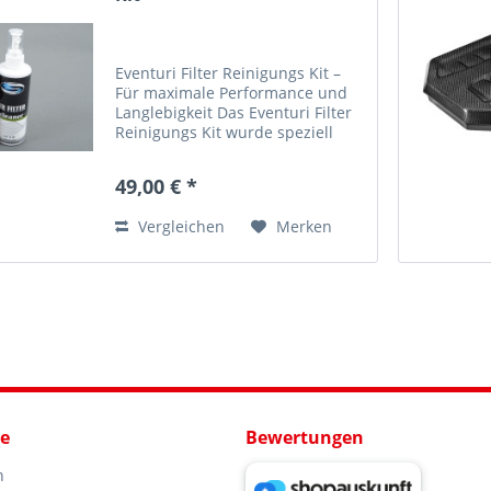
Eventuri Filter Reinigungs Kit –
Für maximale Performance und
Langlebigkeit Das Eventuri Filter
Reinigungs Kit wurde speziell
entwickelt, um die einzigartigen
High-Flow-Luftfilter von Eventuri
49,00 € *
optimal zu pflegen. Eine
regelmäßige...
Vergleichen
Merken
ce
Bewertungen
n