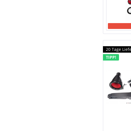
20 Tage Liefe
TIPP!