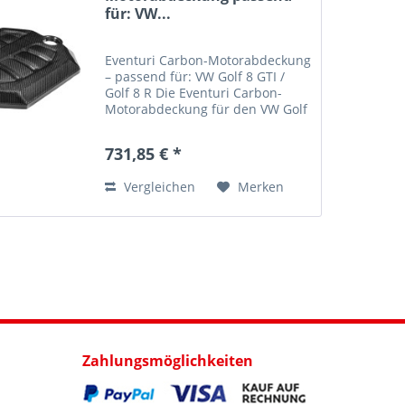
für: VW...
Eventuri Carbon-Motorabdeckung
– passend für: VW Golf 8 GTI /
Golf 8 R Die Eventuri Carbon-
Motorabdeckung für den VW Golf
8 GTI und Golf 8 R ist das
perfekte optische Upgrade für
731,85 € *
den Motorraum. Sie ersetzt die
serienmäßige...
Vergleichen
Merken
Zahlungsmöglichkeiten