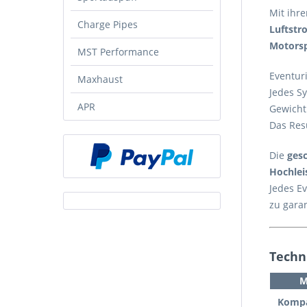
Mit ihre
Charge Pipes
Luftstr
Motors
MST Performance
Eventur
Maxhaust
Jedes S
APR
Gewicht
Das Res
Die
ges
Hochlei
Jedes E
zu gara
Techn
M
Kompat