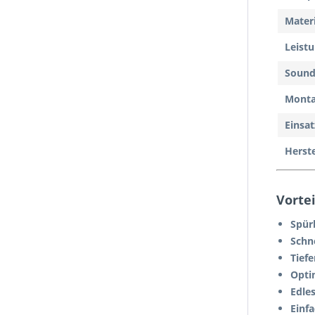
Materi
Leist
Soun
Mont
Einsat
Herste
Vortei
Spür
Schn
Tief
Opti
Edle
Einfa