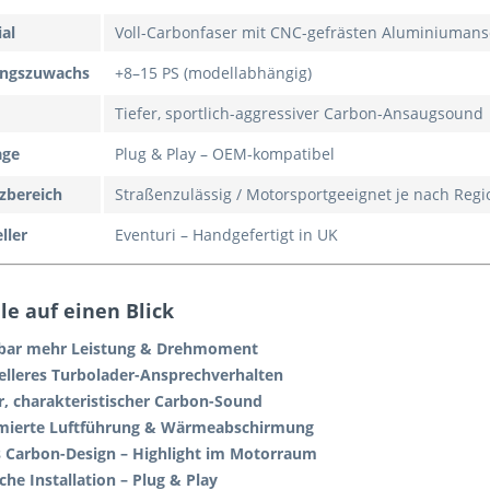
al
Voll-Carbonfaser mit CNC-gefrästen Aluminiuman
ungszuwachs
+8–15 PS (modellabhängig)
d
Tiefer, sportlich-aggressiver Carbon-Ansaugsound
age
Plug & Play – OEM-kompatibel
zbereich
Straßenzulässig / Motorsportgeeignet je nach Regi
ller
Eventuri – Handgefertigt in UK
le auf einen Blick
bar mehr Leistung & Drehmoment
elleres Turbolader-Ansprechverhalten
er, charakteristischer Carbon-Sound
mierte Luftführung & Wärmeabschirmung
s Carbon-Design – Highlight im Motorraum
che Installation – Plug & Play