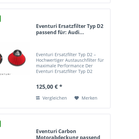
Eventuri Ersatzfilter Typ D2
passend für: Audi...
Eventuri Ersatzfilter Typ D2 –
Hochwertiger Austauschfilter für
maximale Performance Der
Eventuri Ersatzfilter Typ D2
wurde speziell für höchste
Ansprüche an Luftdurchsatz und
125,00 € *
Filtration entwickelt. Er eignet
sich ideal für Fahrer, die...
Vergleichen
Merken
Eventuri Carbon
Motorabdeckung passend