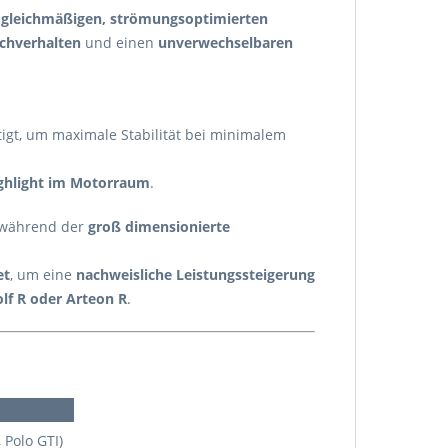
n
gleichmäßigen, strömungsoptimierten
echverhalten
und einen
unverwechselbaren
igt, um maximale Stabilität bei minimalem
ighlight im Motorraum
.
, während der
groß dimensionierte
et
, um eine
nachweisliche Leistungssteigerung
olf R oder Arteon R
.
 Polo GTI)