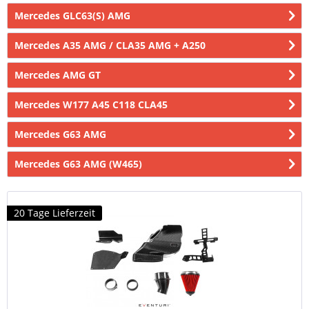
Mercedes GLC63(S) AMG
Mercedes A35 AMG / CLA35 AMG + A250
Mercedes AMG GT
Mercedes W177 A45 C118 CLA45
Mercedes G63 AMG
Mercedes G63 AMG (W465)
20 Tage Lieferzeit