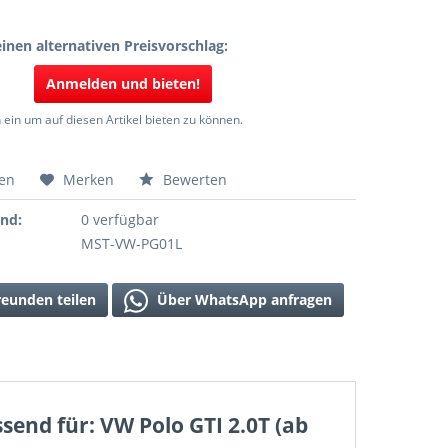
inen alternativen Preisvorschlag:
Anmelden und bieten!
 ein um auf diesen Artikel bieten zu können.
hen
Merken
Bewerten
and:
0 verfügbar
MST-VW-PG01L
reunden teilen
Über WhatsApp anfragen
end für: VW Polo GTI 2.0T (ab