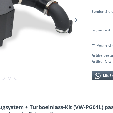
Senden Sie e
Loggen Sie sich
Vergleic
Artikelbest
Artikel-Nr.:
Mit F
system + Turboeinlass-Kit (VW-PG01L) pass