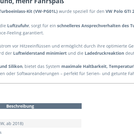
Sound, mehr Fahrspaß
Turboeinlass-Kit (VW-PG01L)
wurde speziell für den
VW Polo GTI 
 die
Luftzufuhr
, sorgt für ein
schnelleres Ansprechverhalten des T
ce-Feeling garantiert.
strom vor Hitzeeinflüssen und ermöglicht durch ihre optimierte G
rd der
Luftwiderstand minimiert
und die
Ladedruckreaktion
deut
nd Silikon
, bietet das System
maximale Haltbarkeit, Temperatur
n oder Softwareänderungen – perfekt für Serien- und getunte Fah
Beschreibung
AW, ab 2018)
3