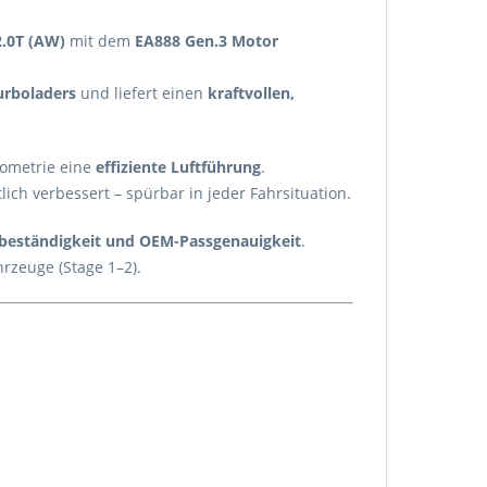
2.0T (AW)
mit dem
EA888 Gen.3 Motor
urboladers
und liefert einen
kraftvollen,
eometrie eine
effiziente Luftführung
.
lich verbessert – spürbar in jeder Fahrsituation.
beständigkeit und OEM-Passgenauigkeit
.
rzeuge (Stage 1–2).