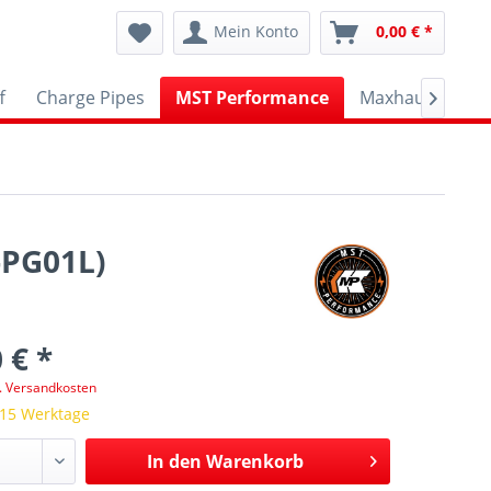
Mein Konto
0,00 € *
f
Charge Pipes
MST Performance
Maxhaust
A

-PG01L)
 € *
l. Versandkosten
 15 Werktage
In den
Warenkorb