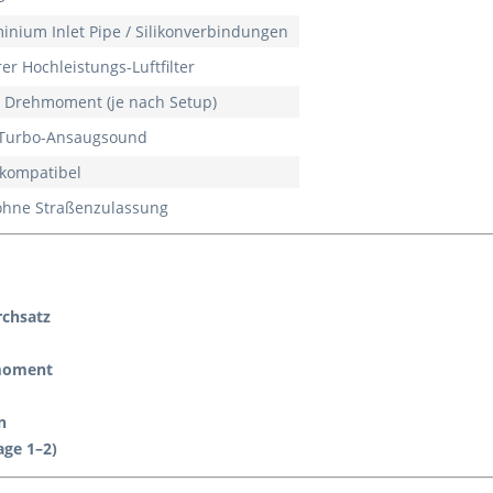
inium Inlet Pipe / Silikonverbindungen
r Hochleistungs-Luftfilter
m Drehmoment (je nach Setup)
r Turbo-Ansaugsound
-kompatibel
 ohne Straßenzulassung
rchsatz
hmoment
n
age 1–2)