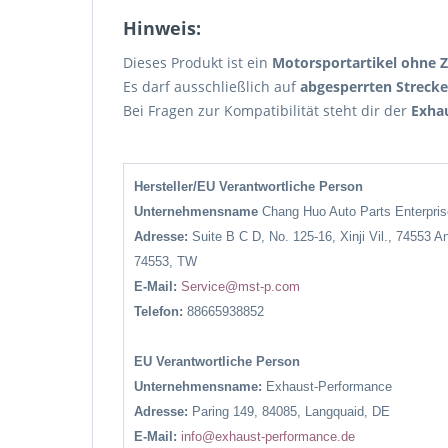
Hinweis:
Dieses Produkt ist ein
Motorsportartikel ohne 
Es darf ausschließlich auf
abgesperrten Streck
Bei Fragen zur Kompatibilität steht dir der
Exha
Hersteller/EU Verantwortliche Person
Unternehmensname
Chang Huo Auto Parts Enterpr
Adresse:
Suite B C D, No. 125-16, Xinji Vil., 74553 A
74553, TW
E-Mail:
Service@mst-p.com
Telefon:
88665938852
EU Verantwortliche Person
Unternehmensname:
Exhaust-Performance
Adresse:
Paring 149, 84085, Langquaid, DE
E-Mail:
info@exhaust-performance.de