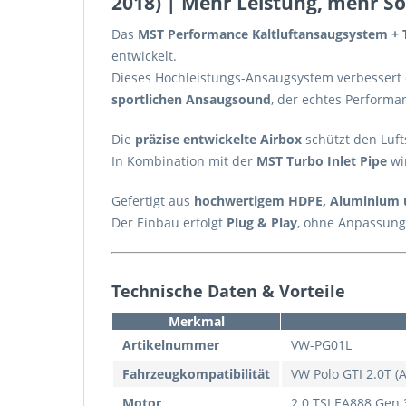
2018) | Mehr Leistung, mehr 
Das
MST Performance Kaltluftansaugsystem + 
entwickelt.
Dieses Hochleistungs-Ansaugsystem verbessert
sportlichen Ansaugsound
, der echtes Performan
Die
präzise entwickelte Airbox
schützt den Luft
In Kombination mit der
MST Turbo Inlet Pipe
wi
Gefertigt aus
hochwertigem HDPE, Aluminium u
Der Einbau erfolgt
Plug & Play
, ohne Anpassunge
Technische Daten & Vorteile
Merkmal
Artikelnummer
VW-PG01L
Fahrzeugkompatibilität
VW Polo GTI 2.0T (
Motor
2.0 TSI EA888 Gen.