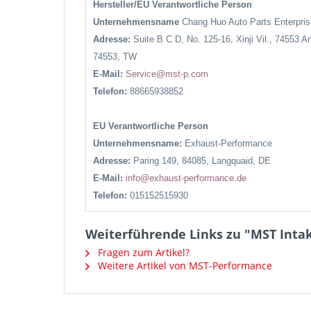
Hersteller/EU Verantwortliche Person
Unternehmensname
Chang Huo Auto Parts Enterpr
Adresse:
Suite B C D, No. 125-16, Xinji Vil., 74553 A
74553, TW
E-Mail:
Service@mst-p.com
Telefon:
88665938852
EU Verantwortliche Person
Unternehmensname:
Exhaust-Performance
Adresse:
Paring 149, 84085, Langquaid, DE
E-Mail:
info@exhaust-performance.de
Telefon:
015152515930
Weiterführende Links zu "MST Intake
Fragen zum Artikel?
Weitere Artikel von MST-Performance