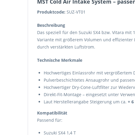
MST Cold Air Intake System – passend
Produktcode:
SUZ-VT01
Beschreibung
Das speziell für den Suzuki SX4 bzw. Vitara mit
Variante mit größerem Volumen und effizienter 
durch verstärkten Luftstrom.
Technische Merkmale
Hochwertiges Einlassrohr mit vergrößertem
Pulverbeschichtetes Ansaugrohr und passend
Hochwertiger Dry-Cone-Luftfilter zur Wiede
Direkt-Fit-Montage – eingesetzt unter Verw
Laut Herstellerangabe Steigerung um ca.
+ 6
Kompatibilität
Passend für:
Suzuki SX4 1,4 T