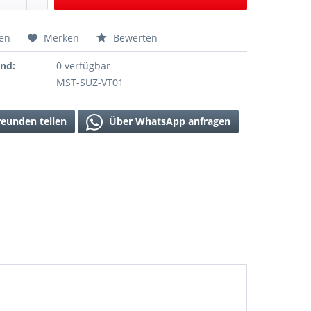
hen
Merken
Bewerten
and:
0 verfügbar
MST-SUZ-VT01
reunden teilen
Über WhatsApp anfragen