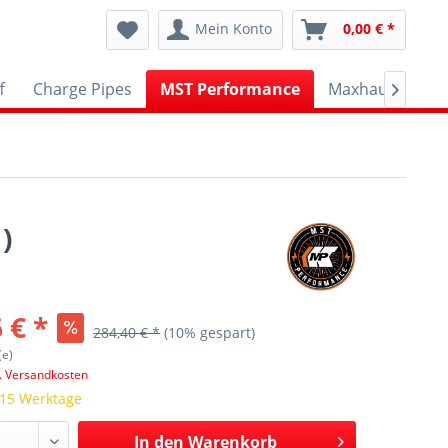
Mein Konto
0,00 € *
f
Charge Pipes
MST Performance
Maxhaust
A

)
 € *
284,40 € *
(10% gespart)
(e)
l. Versandkosten
 15 Werktage
In den
Warenkorb