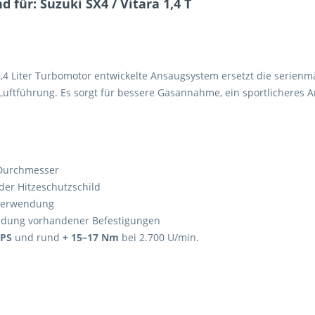
 für: Suzuki SX4 / Vitara 1,4 T
 1,4 Liter Turbomotor entwickelte Ansaugsystem ersetzt die serien
Luftführung. Es sorgt für bessere Gasannahme, ein sportlicheres
 Durchmesser
er Hitzeschutzschild
rverwendung
endung vorhandener Befestigungen
 PS
und rund
+ 15–17 Nm
bei 2.700 U/min.