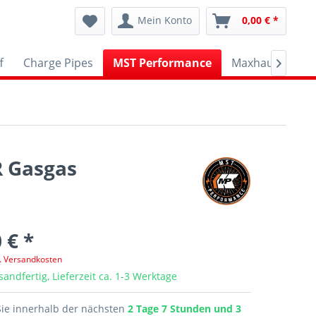
Mein Konto
0,00 € *
f
Charge Pipes
MST Performance
Maxhaust
A

R Gasgas
 € *
l. Versandkosten
sandfertig, Lieferzeit ca. 1-3 Werktage
Sie innerhalb der nächsten
2 Tage 7 Stunden und 3