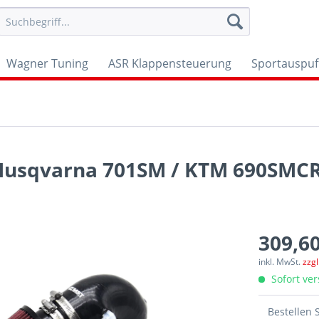
Wagner Tuning
ASR Klappensteuerung
Sportauspuf
 Husqvarna 701SM / KTM 690SMC
309,60
inkl. MwSt.
zzg
Sofort ver
Bestellen 