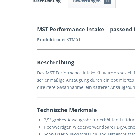
Beschreibung
Bewertungen
0
MST Performance Intake – passend 
Produktcode:
KTM01
Beschreibung
Das MST Performance Intake Kit wurde speziell
serienmäßige Ansaugung durch ein optimiertes H
direktere Gasannahme, ein satterer Ansaugsou
Technische Merkmale
2,5″ großes Ansaugrohr für erhöhten Luftdur
Hochwertiger, wiederverwendbarer Dry-Cone-L
Schwarzer Silikonschlauch und Hitzeschutzs