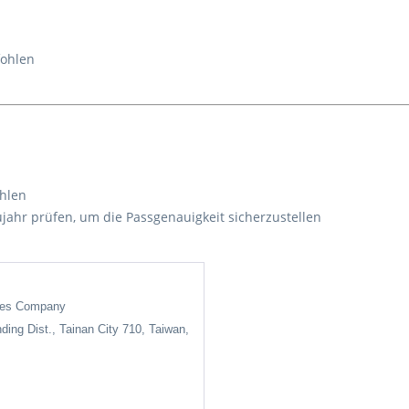
fohlen
ohlen
ujahr prüfen, um die Passgenauigkeit sicherzustellen
ises Company
nding Dist., Tainan City 710, Taiwan,