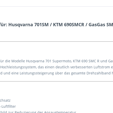
für: Husqvarna 701SM / KTM 690SMCR / GasGas S
 für die Modelle Husqvarna 701 Supermoto, KTM 690 SMC R und Gas
ochleistungssystem, das einen deutlich verbesserten Luftstrom er
nd und eine Leistungssteigerung über das gesamte Drehzahlband 
chsatz
uftfilter
child zur Reduzierung der Ansaugtemperatur