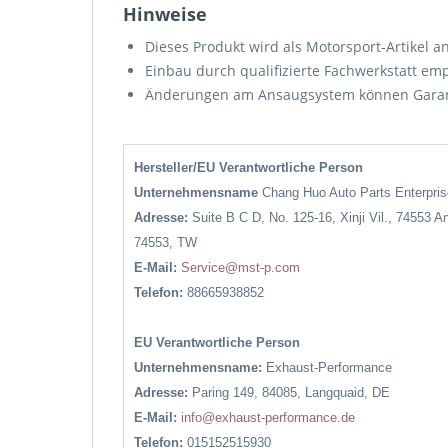
Hinweise
Dieses Produkt wird als Motorsport-Artikel 
Einbau durch qualifizierte Fachwerkstatt em
Änderungen am Ansaugsystem können Garant
Hersteller/EU Verantwortliche Person
Unternehmensname
Chang Huo Auto Parts Enterpr
Adresse:
Suite B C D, No. 125-16, Xinji Vil., 74553 A
74553, TW
E-Mail:
Service@mst-p.com
Telefon:
88665938852
EU Verantwortliche Person
Unternehmensname:
Exhaust-Performance
Adresse:
Paring 149, 84085, Langquaid, DE
E-Mail:
info@exhaust-performance.de
Telefon:
015152515930