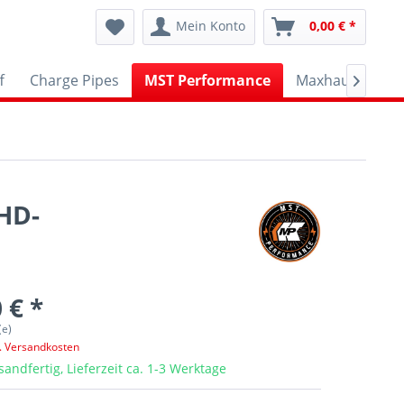
Mein Konto
0,00 € *
f
Charge Pipes
MST Performance
Maxhaust
A

(HD-
 € *
(e)
l. Versandkosten
sandfertig, Lieferzeit ca. 1-3 Werktage