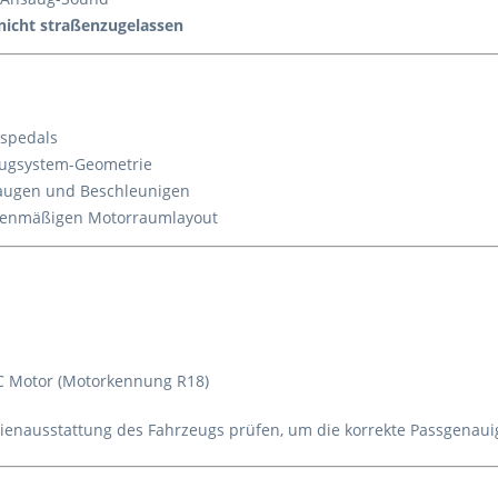
nicht straßenzugelassen
aspedals
saugsystem-Geometrie
augen und Beschleunigen
rienmäßigen Motorraumlayout
TEC Motor (Motorkennung R18)
enausstattung des Fahrzeugs prüfen, um die korrekte Passgenauigk