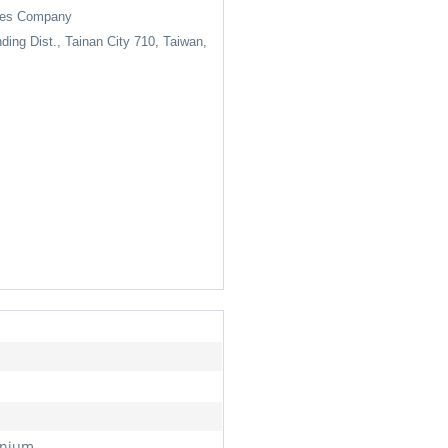
ises Company
nding Dist., Tainan City 710, Taiwan,
inium