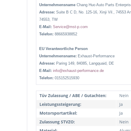
Unternehmensname
Chang Huo Auto Parts Enterpr
Adresse:
Suite B C D, No. 125-16, Xinji Vil., 74553 A
74553, TW
E-Mail:
Service@mst-p.com
Telefon:
88665938852
EU Verantwortliche Person
Unternehmensname:
Exhaust-Performance
Adresse:
Paring 149, 84085, Langquaid, DE
E-Mail:
info@exhaust-performance.de
Telefon:
015152515930
Tüv Zulassung / ABE / Gutachten:
Nein
Leistungssteigerung:
Ja
Motorsportartikel:
Ja
Zulassung STVZO:
Nein
Material:
Alum