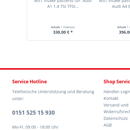
MST Intake passend für: Audi
MST Intake pass
A1 1.4 TSI TFSI...
Audi A4 B
Inhalt
1 Paket(e)
Inhalt
1 
330,00 € *
396,0
Service Hotline
Shop Servi
Telefonische Unterstützung und Beratung
Händler-Logi
Kontakt
unter:
Versand und
0151 525 15 930
Widerrufsrec
Datenschutz
AGB
Mo-Fr, 09:00 - 18:00 Uhr