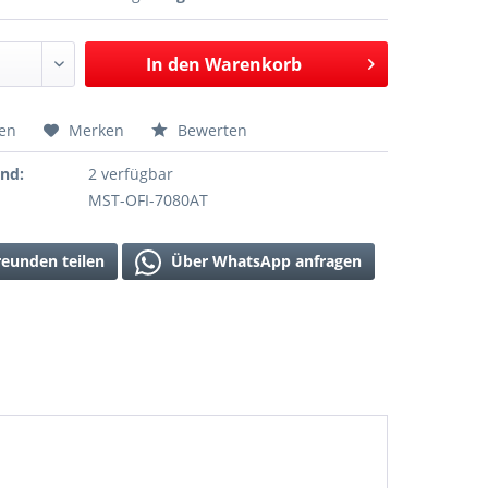
In den
Warenkorb
hen
Merken
Bewerten
and:
2 verfügbar
MST-OFI-7080AT
reunden teilen
Über WhatsApp anfragen