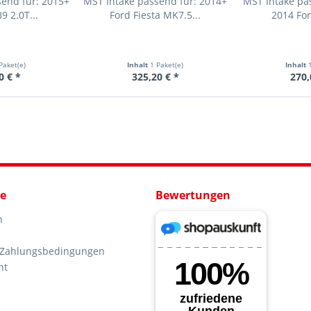
end für: 2015+
MST Intake passend für: 2014+
MST Intake pa
9 2.0T...
Ford Fiesta MK7.5...
2014 For
Paket(e)
Inhalt
1 Paket(e)
Inhalt
0 € *
325,20 € *
270,
ce
Bewertungen
n
 Zahlungsbedingungen
ht