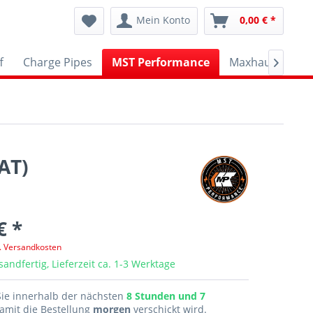
Mein Konto
0,00 € *
f
Charge Pipes
MST Performance
Maxhaust
A

AT)
€ *
l. Versandkosten
sandfertig, Lieferzeit ca. 1-3 Werktage
Sie innerhalb der nächsten
8 Stunden und 7
amit die Bestellung
morgen
verschickt wird.