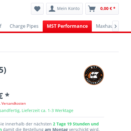
Mein Konto
0,00 € *
f
Charge Pipes
MST Performance
Maxhaust
A

5)
€ *
l. Versandkosten
sandfertig, Lieferzeit ca. 1-3 Werktage
Sie innerhalb der nächsten
2 Tage 19 Stunden und
en
damit die Bestellung
am Montag
verschickt wird.