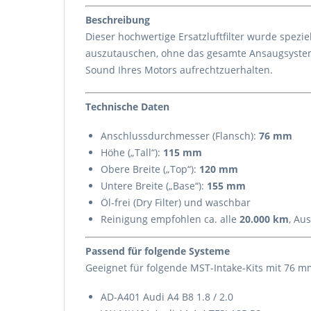
Beschreibung
Dieser hochwertige Ersatzluftfilter wurde spezie
auszutauschen, ohne das gesamte Ansaugsystem z
Sound Ihres Motors aufrechtzuerhalten.
Technische Daten
Anschlussdurchmesser (Flansch):
76 mm
Höhe („Tall“):
115 mm
Obere Breite („Top“):
120 mm
Untere Breite („Base“):
155 mm
Öl-frei (Dry Filter) und waschbar
Reinigung empfohlen ca. alle
20.000 km
, Au
Passend für folgende Systeme
Geeignet für folgende MST-Intake-Kits mit 76 
AD-A401 Audi A4 B8 1.8 / 2.0