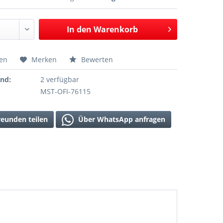
In den
Warenkorb
hen
Merken
Bewerten
and:
2 verfügbar
MST-OFI-76115
reunden teilen
Über WhatsApp anfragen