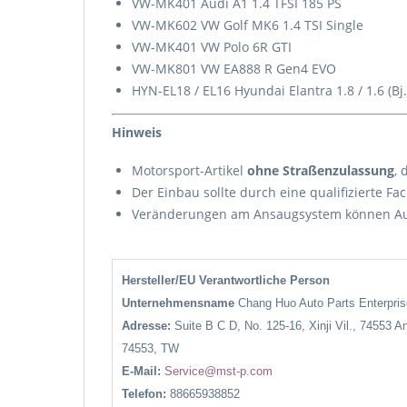
VW-MK401 Audi A1 1.4 TFSI 185 PS
VW-MK602 VW Golf MK6 1.4 TSI Single
VW-MK401 VW Polo 6R GTI
VW-MK801 VW EA888 R Gen4 EVO
HYN-EL18 / EL16 Hyundai Elantra 1.8 / 1.6 (Bj
Hinweis
Motorsport-Artikel
ohne Straßenzulassung
, 
Der Einbau sollte durch eine qualifizierte Fa
Veränderungen am Ansaugsystem können Aus
Hersteller/EU Verantwortliche Person
Unternehmensname
Chang Huo Auto Parts Enterpr
Adresse:
Suite B C D, No. 125-16, Xinji Vil., 74553 A
74553, TW
E-Mail:
Service@mst-p.com
Telefon:
88665938852