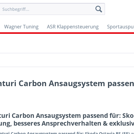
Wagner Tuning
ASR Klappensteuerung
Sportauspu
nturi Carbon Ansaugsystem passend
uri Carbon Ansaugsystem passend für: Sko
ung, besseres Ansprechverhalten & exklusi
nturi Carbon Ansaugsystem passend für: Skoda Octavia RS (5E)
w