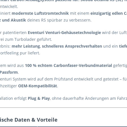
ntwickelt.
iniert
modernste Luftstromtechnik
mit einem
einzigartig edlen 
nz und Akustik
deines RS spürbar zu verbessern.
r patentierten
Eventuri Venturi-Gehäusetechnologie
wird der Luf
rei zum Turbolader geführt.
ebnis:
mehr Leistung
,
schnelleres Ansprechverhalten
und ein
tief
rtfeeling pur liefert.
tem wird aus
100 % echtem Carbonfaser-Verbundmaterial
geferti
 Passform
.
venturi System wird auf dem Prüfstand entwickelt und getestet – f
chzeitiger
OEM-Kompatibilität
.
allation erfolgt
Plug & Play
, ohne dauerhafte Änderungen am Fahr
ische Daten & Vorteile