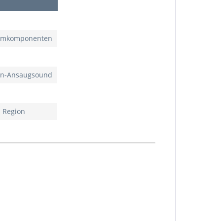
niumkomponenten
rbon-Ansaugsound
h Region