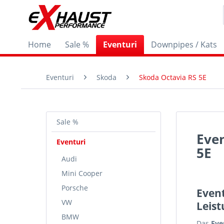
Home
Sale %
Eventuri
Downpipes / Kats
Eventuri
Skoda
Skoda Octavia RS 5E
Sale %
Eve
Eventuri
5E
Audi
Mini Cooper
Porsche
Event
VW
Leist
BMW
Das
Eve