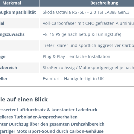
Merkmal
Beschreibung
eugkompatibilität
Skoda Octavia RS (5E) – 2.0 TSI EA888 Gen.3
al
Voll-Carbonfaser mit CNC-gefrästen Alumi
ungszuwachs
+8–15 PS (je nach Setup & Tuningstufe)
d
Tiefer, klarer und sportlich-aggressiver Ca
age
Plug & Play – einfache Installation
zbereich
Straßenzulässig / Motorsportgeeignet je nac
ller
Eventuri – Handgefertigt in UK
le auf einen Blick
esserter Luftdurchsatz & konstanter Ladedruck
elleres Turbolader-Ansprechverhalten
hter Durchzug über den gesamten Drehzahlbereich
igartiger Motorsport-Sound durch Carbon-Gehäuse