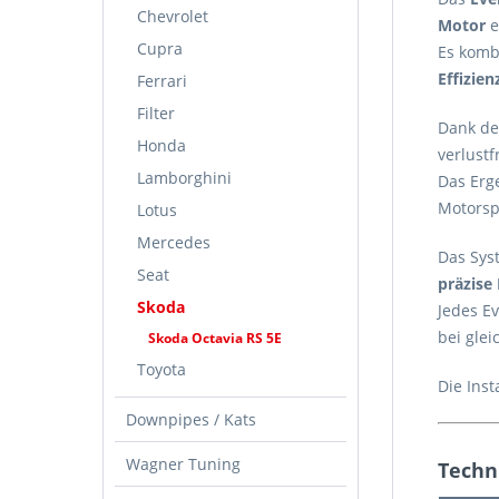
Chevrolet
Motor
e
Cupra
Es komb
Effizie
Ferrari
Filter
Dank de
Honda
verlustf
Lamborghini
Das Erg
Motorspo
Lotus
Mercedes
Das Sys
Seat
präzise
Skoda
Jedes E
bei glei
Skoda Octavia RS 5E
Toyota
Die Inst
Downpipes / Kats
Wagner Tuning
Techn