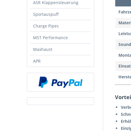
ASR Klappensteuerung
Fahrz
Sportauspuff
Materi
Charge Pipes
Leist
MST Performance
Soun
Maxhaust
Mont
APR
Einsat
Herste
Vortei
Verb
Schn
Erhö
Einz