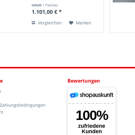
Ansaugsystem für VAG 2.0 TFSI
Inhalt
1 Paket(e)
Motoren bietet maximale
1.101,00 € *
Performance, hochwertigste
Verarbeitung und ein
Vergleichen
Merken
unverwechselbares...
ce
Bewertungen
n
 Zahlungsbedingungen
ht