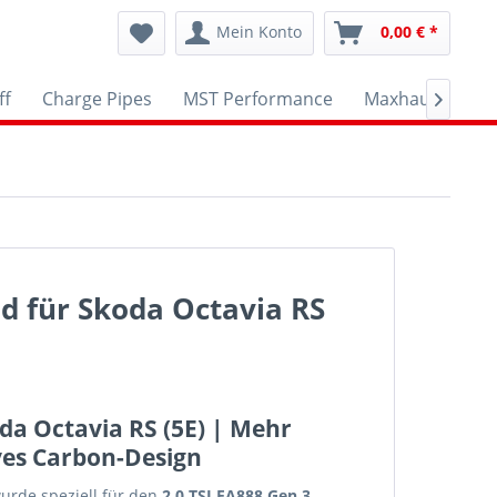
Mein Konto
0,00 € *
ff
Charge Pipes
MST Performance
Maxhaust
A

 für Skoda Octavia RS
da Octavia RS (5E) | Mehr
ves Carbon-Design
urde speziell für den
2.0 TSI EA888 Gen.3