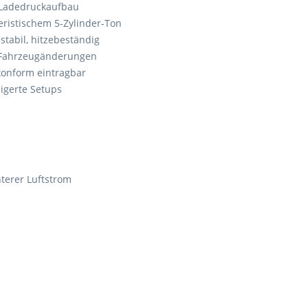
Ladedruckaufbau
eristischem 5-Zylinder-Ton
 stabil, hitzebeständig
 Fahrzeugänderungen
onform eintragbar
eigerte Setups
terer Luftstrom