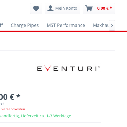
Mein Konto
0,00 € *
ff
Charge Pipes
MST Performance
Maxhaust
A

00 € *
(e)
l. Versandkosten
sandfertig, Lieferzeit ca. 1-3 Werktage