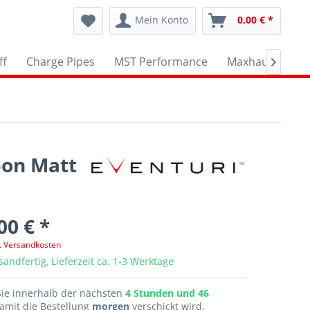
Mein Konto
0,00 € *
ff
Charge Pipes
MST Performance
Maxhaust
A

bon Matt
00 € *
l. Versandkosten
sandfertig, Lieferzeit ca. 1-3 Werktage
Sie innerhalb der nächsten
4 Stunden und 46
amit die Bestellung
morgen
verschickt wird.