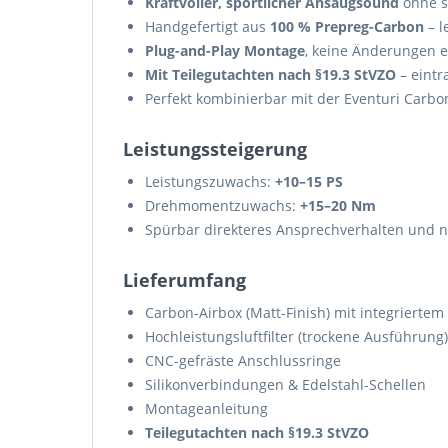
Kraftvoller, sportlicher Ansaugsound
ohne s
Handgefertigt aus
100 % Prepreg-Carbon
– l
Plug-and-Play Montage
, keine Änderungen e
Mit Teilegutachten nach §19.3 StVZO
– eintr
Perfekt kombinierbar mit der Eventuri Car
Leistungssteigerung
Leistungszuwachs:
+10–15 PS
Drehmomentzuwachs:
+15–20 Nm
Spürbar direkteres Ansprechverhalten und n
Lieferumfang
Carbon-Airbox (Matt-Finish) mit integrierte
Hochleistungsluftfilter (trockene Ausführung)
CNC-gefräste Anschlussringe
Silikonverbindungen & Edelstahl-Schellen
Montageanleitung
Teilegutachten nach §19.3 StVZO