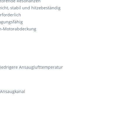
törende Resonanzen
eicht, stabil und hitzebeständig
rforderlich
agungsfähig
bon-Motorabdeckung
iedrigere Ansauglufttemperatur
m Ansaugkanal