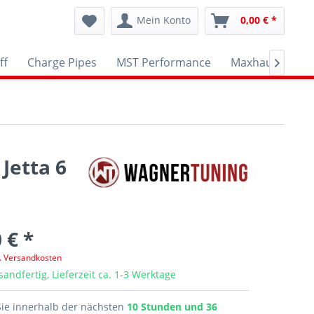
Mein Konto
0,00 € *
ff
Charge Pipes
MST Performance
Maxhaust
A

Jetta 6
 € *
l. Versandkosten
sandfertig, Lieferzeit ca. 1-3 Werktage
Sie innerhalb der nächsten
10 Stunden und 36