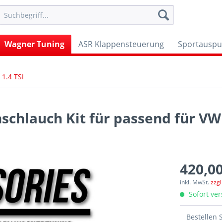
Wagner Tuning
ASR Klappensteuerung
Sportauspu
 1.4 TSI
schlauch Kit für passend für VW 
420,00
inkl. MwSt.
zzg
Sofort ver
Bestellen 