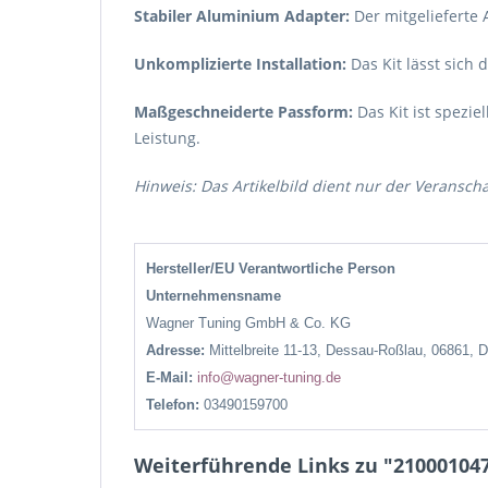
Stabiler Aluminium Adapter:
Der mitgelieferte
Unkomplizierte Installation:
Das Kit lässt sich 
Maßgeschneiderte Passform:
Das Kit ist spezie
Leistung.
Hinweis: Das Artikelbild dient nur der Veransch
Hersteller/EU Verantwortliche Person
Unternehmensname
Wagner Tuning GmbH & Co. KG
Adresse:
Mittelbreite 11-13, Dessau-Roßlau, 06861, 
E-Mail:
info@wagner-tuning.de
Telefon:
03490159700
Weiterführende Links zu "210001047 W