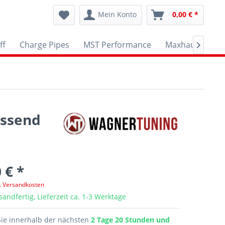
Mein Konto
0,00 € *
ff
Charge Pipes
MST Performance
Maxhaust
A

assend
 € *
l. Versandkosten
sandfertig, Lieferzeit ca. 1-3 Werktage
Sie innerhalb der nächsten
2 Tage 20 Stunden und