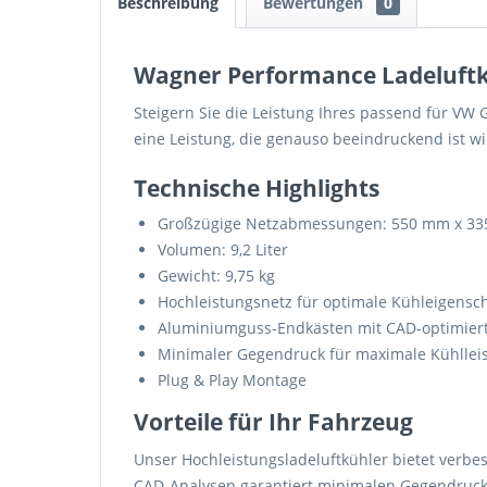
Beschreibung
Bewertungen
0
Wagner Performance Ladeluftküh
Steigern Sie die Leistung Ihres passend für VW G
eine Leistung, die genauso beeindruckend ist wi
Technische Highlights
Großzügige Netzabmessungen: 550 mm x 3
Volumen: 9,2 Liter
Gewicht: 9,75 kg
Hochleistungsnetz für optimale Kühleigensc
Aluminiumguss-Endkästen mit CAD-optimier
Minimaler Gegendruck für maximale Kühllei
Plug & Play Montage
Vorteile für Ihr Fahrzeug
Unser Hochleistungsladeluftkühler bietet verb
CAD-Analysen garantiert minimalen Gegendruck. 