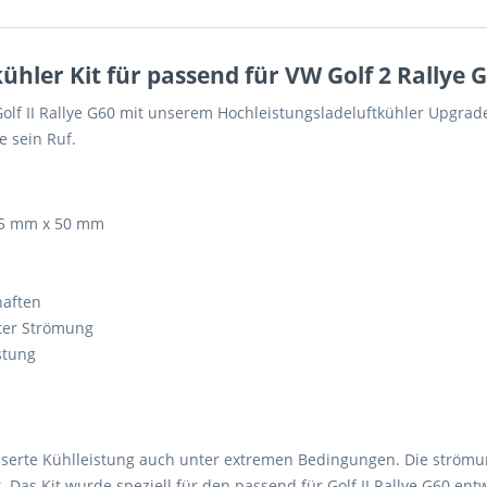
ler Kit für passend für VW Golf 2 Rallye 
olf II Rallye G60 mit unserem Hochleistungsladeluftkühler Upgrade 
e sein Ruf.
35 mm x 50 mm
haften
ter Strömung
stung
esserte Kühlleistung auch unter extremen Bedingungen. Die ström
Das Kit wurde speziell für den passend für Golf II Rallye G60 ent