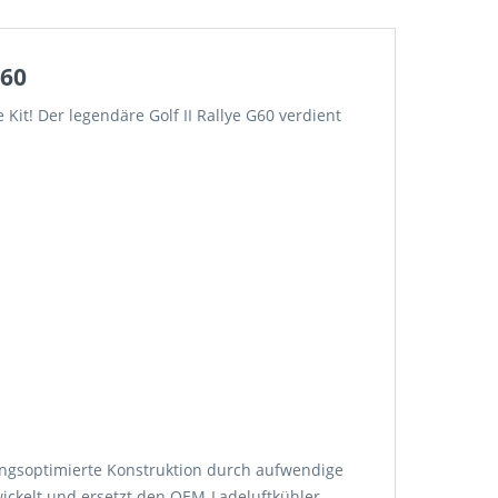
G60
Kit! Der legendäre Golf II Rallye G60 verdient
ungsoptimierte Konstruktion durch aufwendige
wickelt und ersetzt den OEM-Ladeluftkühler