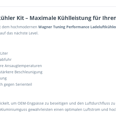
hler Kit – Maximale Kühlleistung für Ihre
 mit dem hochmodernen
Wagner Tuning Performance Ladeluftkühler
 auf das nächste Level.
Liter
abfuhr
ere Ansaugtemperaturen
stärkere Beschleunigung
mung
h gegen Serienteil
ckelt, um OEM-Engpässe zu beseitigen und den Luftdurchfluss zu o
s Aluminiumguss gewährleisten einen optimalen Luftstrom und ho