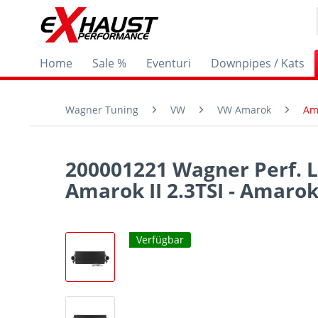
Home
Sale %
Eventuri
Downpipes / Kats
Wagner Tuning
VW
VW Amarok
Ama
200001221 Wagner Perf. L
Amarok II 2.3TSI - Amarok 
Verfügbar