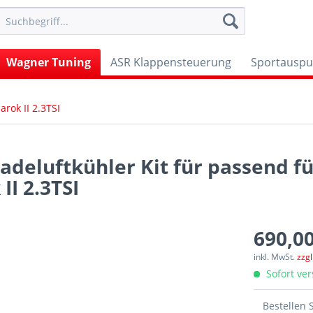
Wagner Tuning
ASR Klappensteuerung
Sportauspu
rok II 2.3TSI
adeluftkühler Kit für passend f
II 2.3TSI
690,00
inkl. MwSt.
zzg
Sofort ver
Bestellen 