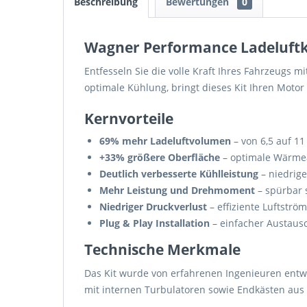
Beschreibung
Bewertungen
0
Wagner Performance Ladeluftkü
Entfesseln Sie die volle Kraft Ihres Fahrzeugs
optimale Kühlung, bringt dieses Kit Ihren Motor
Kernvorteile
69% mehr Ladeluftvolumen
– von 6,5 auf 11 
+33% größere Oberfläche
– optimale Wärme
Deutlich verbesserte Kühlleistung
– niedrig
Mehr Leistung und Drehmoment
– spürbar 
Niedriger Druckverlust
– effiziente Luftströ
Plug & Play Installation
– einfacher Austausc
Technische Merkmale
Das Kit wurde von erfahrenen Ingenieuren entwi
mit internen Turbulatoren sowie Endkästen au