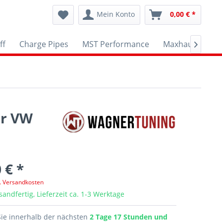
Mein Konto
0,00 € *
ff
Charge Pipes
MST Performance
Maxhaust
A

ür VW
 € *
l. Versandkosten
sandfertig, Lieferzeit ca. 1-3 Werktage
Sie innerhalb der nächsten
2 Tage 17 Stunden und