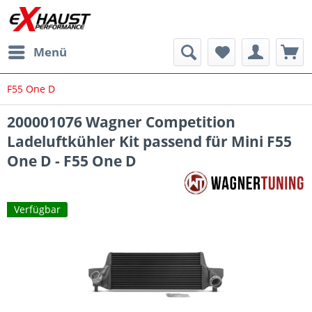
Menü
F55 One D
200001076 Wagner Competition
Ladeluftkühler Kit passend für Mini F55
One D - F55 One D
Verfügbar