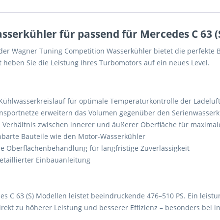
serkühler für passend für Mercedes C 63 
der Wagner Tuning Competition Wasserkühler bietet die perfekte Ba
 heben Sie die Leistung Ihres Turbomotors auf ein neues Level.
Kühlwasserkreislauf für optimale Temperaturkontrolle der Ladeluf
sportnetze erweitern das Volumen gegenüber den Serienwasserkü
 Verhältnis zwischen innerer und äußerer Oberfläche für maxim
barte Bauteile wie den Motor-Wasserkühler
 Oberflächenbehandlung für langfristige Zuverlässigkeit
taillierter Einbauanleitung
s C 63 (S) Modellen leistet beeindruckende 476–510 PS. Ein leistu
rekt zu höherer Leistung und besserer Effizienz – besonders bei