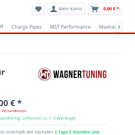
Mein Konto
0,00 € *
ff
Charge Pipes
MST Performance
Maxhaust
A

ür
00 € *
l. Versandkosten
sandfertig, Lieferzeit ca. 1-3 Werktage
Sie innerhalb der nächsten
2 Tage 5 Stunden und