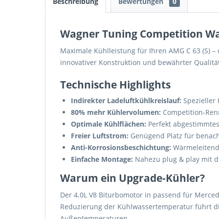
Beschreibung
Bewertungen
0
Wagner Tuning Competition Was
Maximale Kühlleistung für Ihren AMG C 63 (S) – 
innovativer Konstruktion und bewährter Qualität
Technische Highlights
Indirekter Ladeluftkühlkreislauf:
Spezieller 
80% mehr Kühlervolumen:
Competition-Renn
Optimale Kühlflächen:
Perfekt abgestimmtes
Freier Luftstrom:
Genügend Platz für benach
Anti-Korrosionsbeschichtung:
Wärmeleitende
Einfache Montage:
Nahezu plug & play mit de
Warum ein Upgrade-Kühler?
Der 4.0L V8 Biturbomotor in passend für Mercede
Reduzierung der Kühlwassertemperatur führt di
Außentemperaturen.