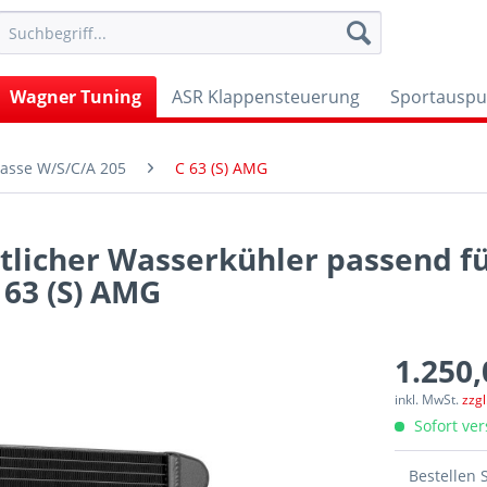
Wagner Tuning
ASR Klappensteuerung
Sportauspu
asse W/S/C/A 205
C 63 (S) AMG
tlicher Wasserkühler passend f
 63 (S) AMG
1.250,
inkl. MwSt.
zzg
Sofort ver
Bestellen 