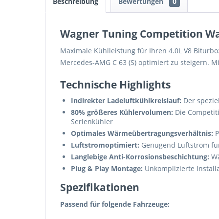
Beschreibung
Bewertungen
0
Wagner Tuning Competition Was
Maximale Kühlleistung für Ihren 4.0L V8 Biturbo
Mercedes-AMG C 63 (S) optimiert zu steigern. Mi
Technische Highlights
Indirekter Ladeluftkühlkreislauf:
Der speziel
80% größeres Kühlervolumen:
Die Competit
Serienkühler
Optimales Wärmeübertragungsverhältnis:
P
Luftstromoptimiert:
Genügend Luftstrom für
Langlebige Anti-Korrosionsbeschichtung:
Wä
Plug & Play Montage:
Unkomplizierte Installa
Spezifikationen
Passend für folgende Fahrzeuge: