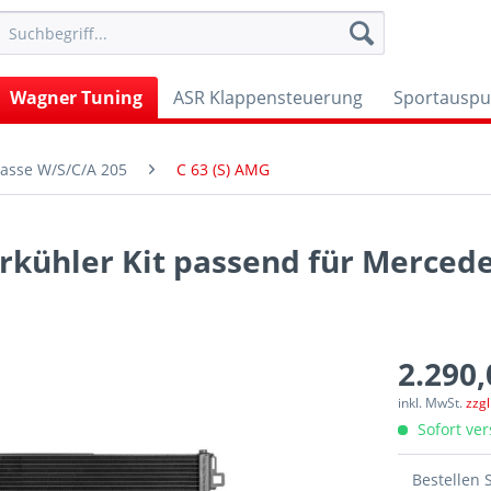
Wagner Tuning
ASR Klappensteuerung
Sportauspu
asse W/S/C/A 205
C 63 (S) AMG
ühler Kit passend für Mercedes
2.290,
inkl. MwSt.
zzg
Sofort ver
Bestellen 