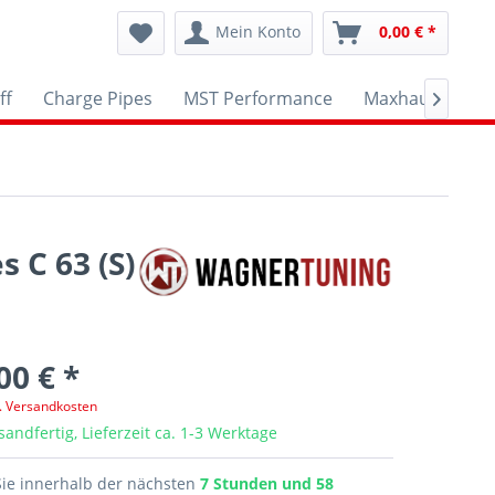
Mein Konto
0,00 € *
ff
Charge Pipes
MST Performance
Maxhaust
A

 C 63 (S)
00 € *
l. Versandkosten
sandfertig, Lieferzeit ca. 1-3 Werktage
Sie innerhalb der nächsten
7 Stunden und 58