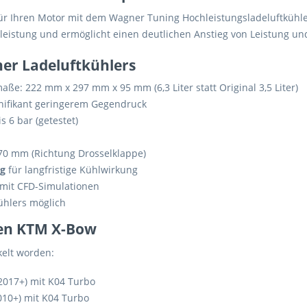
für Ihren Motor mit dem Wagner Tuning Hochleistungsladeluftkühler
lleistung und ermöglicht einen deutlichen Anstieg von Leistung 
ner Ladeluftkühlers
ße: 222 mm x 297 mm x 95 mm (6,3 Liter statt Original 3,5 Liter)
nifikant geringerem Gegendruck
s 6 bar (getestet)
0 mm (Richtung Drosselklappe)
ng
für langfristige Kühlwirkung
mit CFD-Simulationen
ühlers möglich
hren KTM X-Bow
kelt worden:
2017+) mit K04 Turbo
010+) mit K04 Turbo