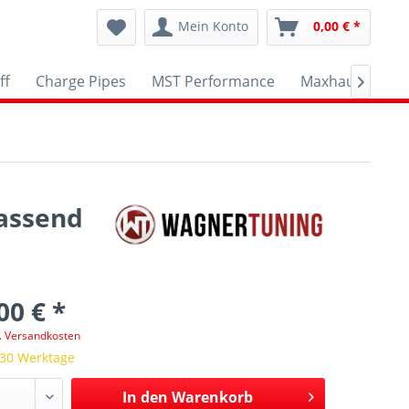
Mein Konto
0,00 € *
ff
Charge Pipes
MST Performance
Maxhaust
A

assend
00 € *
l. Versandkosten
 30 Werktage
In den
Warenkorb