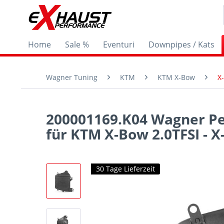
Home
Sale %
Eventuri
Downpipes / Kats
Wagner Tuning
KTM
KTM X-Bow
X
200001169.K04 Wagner Pe
für KTM X-Bow 2.0TFSI - X
30 Tage Lieferzeit