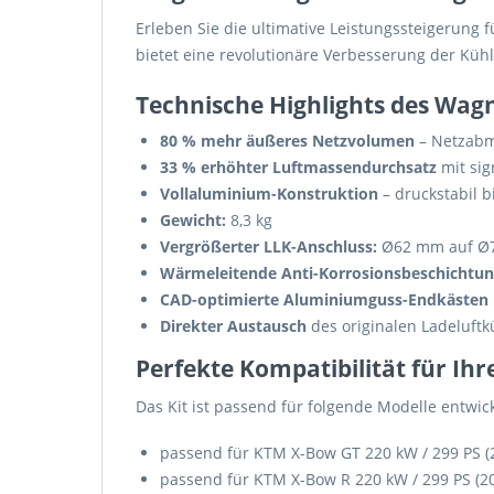
Erleben Sie die ultimative Leistungssteigerung 
bietet eine revolutionäre Verbesserung der Küh
Technische Highlights des Wag
80 % mehr äußeres Netzvolumen
– Netzabma
33 % erhöhter Luftmassendurchsatz
mit sig
Vollaluminium-Konstruktion
– druckstabil bi
Gewicht:
8,3 kg
Vergrößerter LLK-Anschluss:
Ø62 mm auf Ø7
Wärmeleitende Anti-Korrosionsbeschichtu
CAD-optimierte Aluminiumguss-Endkästen
Direkter Austausch
des originalen Ladeluftk
Perfekte Kompatibilität für I
Das Kit ist passend für folgende Modelle entwic
passend für KTM X-Bow GT 220 kW / 299 PS (
passend für KTM X-Bow R 220 kW / 299 PS (2