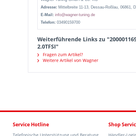
Adresse:
Mittelbreite 11-13, Dessau-Roßlau, 06861, 
E-Mail:
info@wagner-tuning.de
Telefon:
03490159700
Weiterführende Links zu "200001169
2.0TFSI"
Fragen zum Artikel?
Weitere Artikel von Wagner
Service Hotline
Shop Servi
Telefonische Unterstützung und Beratung
Händler-Logi