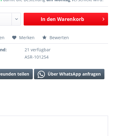
In den
Warenkorb
hen
Merken
Bewerten
and:
21 verfügbar
ASR-101254
reunden teilen
Über WhatsApp anfragen