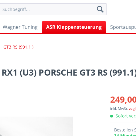
Wagner Tuning
ASR Klappensteuerung
Sportauspu
GT3 RS (991.1 )
X1 (U3) PORSCHE GT3 RS (991.1
249,00
inkl. MwSt.
zzg
Sofort ver
Bestellen 
34 Minut