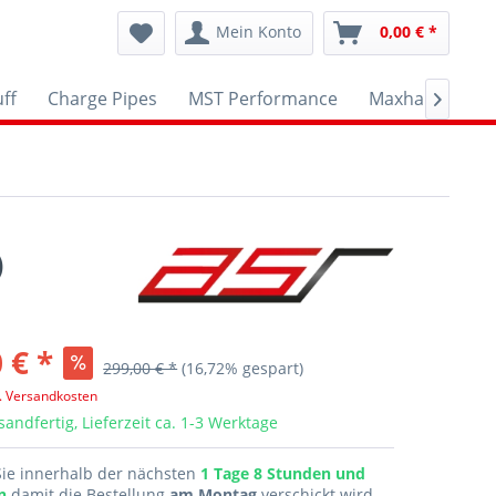
Mein Konto
0,00 € *
ff
Charge Pipes
MST Performance
Maxhaust
A

)
 € *
299,00 € *
(16,72% gespart)
l. Versandkosten
sandfertig, Lieferzeit ca. 1-3 Werktage
Sie innerhalb der nächsten
1 Tage 8 Stunden und
en
damit die Bestellung
am Montag
verschickt wird.