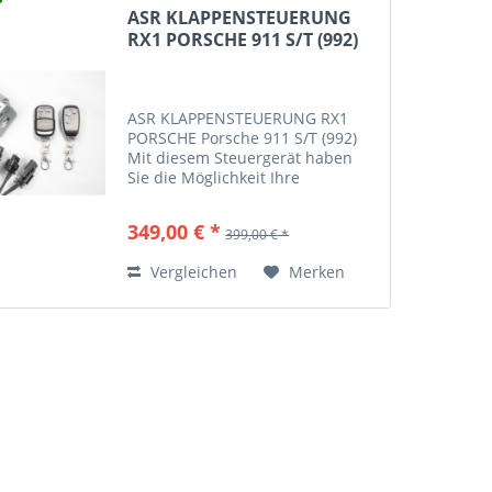
ASR KLAPPENSTEUERUNG
RX1 PORSCHE 911 S/T (992)
ASR KLAPPENSTEUERUNG RX1
PORSCHE Porsche 911 S/T (992)
Mit diesem Steuergerät haben
Sie die Möglichkeit Ihre
Abgasklappen manuell zu
schalten. Die Steuerung erfolgt
349,00 € *
399,00 € *
mit Hilfe eines Handsenders. Sie
erhalten somit die volle Kontrolle
Vergleichen
Merken
über...