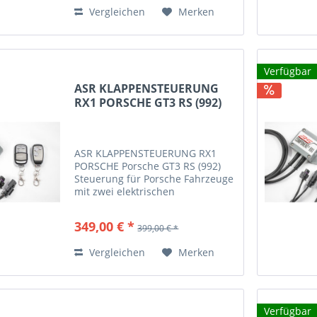
Abgasklappen manuell zu
Vergleichen
Merken
schalten. Die...
Verfügbar
ASR KLAPPENSTEUERUNG
RX1 PORSCHE GT3 RS (992)
ASR KLAPPENSTEUERUNG RX1
PORSCHE Porsche GT3 RS (992)
Steuerung für Porsche Fahrzeuge
mit zwei elektrischen
Abgasklappen Mit diesem
Steuergerät haben Sie die
349,00 € *
399,00 € *
Möglichkeit Ihre Abgasklappen
manuell zu schalten. Die
Vergleichen
Merken
Steuerung erfolgt mit...
Verfügbar