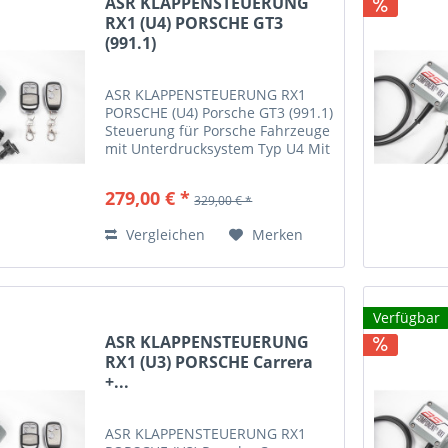
ASR KLAPPENSTEUERUNG
RX1 (U4) PORSCHE GT3
(991.1)
ASR KLAPPENSTEUERUNG RX1
PORSCHE (U4) Porsche GT3 (991.1)
Steuerung für Porsche Fahrzeuge
mit Unterdrucksystem Typ U4 Mit
diesem Steuergerät haben Sie die
Möglichkeit Ihre Abgasklappen
279,00 € *
329,00 € *
manuell zu schalten. Die
Steuerung erfolgt mithilfe...
Vergleichen
Merken
Verfügbar
ASR KLAPPENSTEUERUNG
RX1 (U3) PORSCHE Carrera
+...
ASR KLAPPENSTEUERUNG RX1