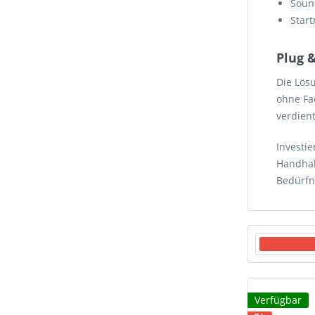
Soun
Start
Plug 
Die Lös
ohne Fa
verdient
Investie
Handhab
Bedürfn
Verfügbar