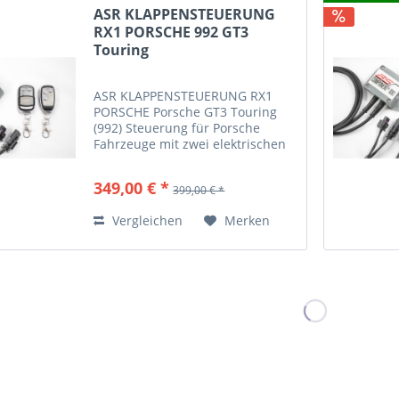
ASR KLAPPENSTEUERUNG
RX1 PORSCHE 992 GT3
Touring
ASR KLAPPENSTEUERUNG RX1
PORSCHE Porsche GT3 Touring
(992) Steuerung für Porsche
Fahrzeuge mit zwei elektrischen
Abgasklappen Mit diesem
Steuergerät haben Sie die
349,00 € *
399,00 € *
Möglichkeit Ihre Abgasklappen
manuell zu schalten. Die
Vergleichen
Merken
Steuerung erfolgt...