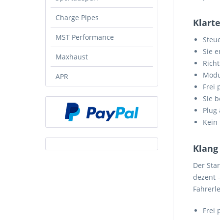
Charge Pipes
Klarte
MST Performance
Steu
Sie e
Maxhaust
Rich
Modul
APR
Frei
Sie 
Plug 
Kein 
Klang
Der Star
dezent 
Fahrerle
Frei