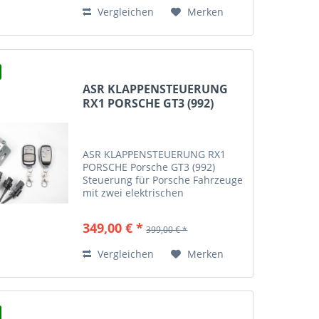
Abgasklappen manuell zu
Vergleichen
Merken
schalten....
ASR KLAPPENSTEUERUNG
RX1 PORSCHE GT3 (992)
ASR KLAPPENSTEUERUNG RX1
PORSCHE Porsche GT3 (992)
Steuerung für Porsche Fahrzeuge
mit zwei elektrischen
Abgasklappen Mit diesem
Steuergerät haben Sie die
349,00 € *
399,00 € *
Möglichkeit Ihre Abgasklappen
manuell zu schalten. Die
Vergleichen
Merken
Steuerung erfolgt mit Hilfe...