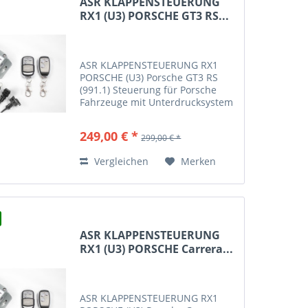
ASR KLAPPENSTEUERUNG
RX1 (U3) PORSCHE GT3 RS...
ASR KLAPPENSTEUERUNG RX1
PORSCHE (U3) Porsche GT3 RS
(991.1) Steuerung für Porsche
Fahrzeuge mit Unterdrucksystem
Typ U3 Mit diesem Steuergerät
haben Sie die Möglichkeit Ihre
249,00 € *
299,00 € *
Abgasklappen manuell zu
schalten. Die Steuerung erfolgt...
Vergleichen
Merken
ASR KLAPPENSTEUERUNG
RX1 (U3) PORSCHE Carrera...
ASR KLAPPENSTEUERUNG RX1