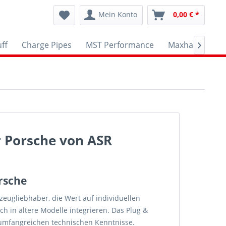
Mein Konto
0,00 € *
ff
Charge Pipes
MST Performance
Maxhaust
A

 Porsche von ASR
rsche
zeugliebhaber, die Wert auf individuellen
h in ältere Modelle integrieren. Das Plug &
e umfangreichen technischen Kenntnisse.