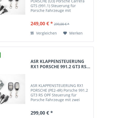
PORSCHE (U3) Porsche Carrera
GTS (991.1) Steuerung für
Porsche Fahrzeuge mit
Unterdrucksystem Typ U3
Panamera S (970) Panamera GTS
249,00 € *
299,00 € *
(970) Panamera Turbo (970)
Cayenne GTS 9PA (1. Gen)
Vergleichen
Merken
Cayenne GTS 92A (1. Gen / bis...
ASR KLAPPENSTEUERUNG
RX1 PORSCHE 991.2 GT3 RS...
ASR KLAPPENSTEUERUNG RX1
PORSCHE (PE2-4R) Porsche 991.2
GT3 RS OPF Steuerung für
Porsche Fahrzeuge mit zwei
elektrischen Abgasklappen (Typ
PE2-4R) Mit diesem Steuergerät
299,00 € *
haben Sie die Möglichkeit Ihre