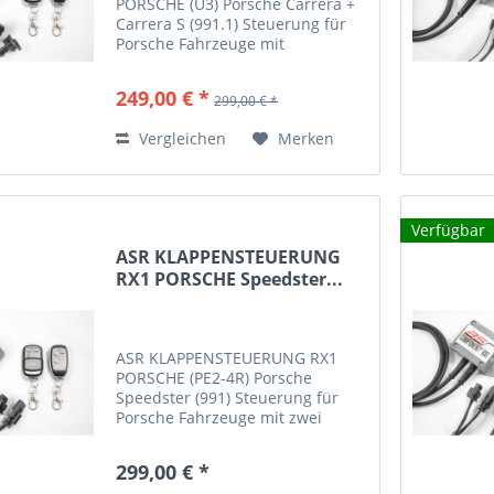
PORSCHE (U3) Porsche Carrera +
Carrera S (991.1) Steuerung für
Porsche Fahrzeuge mit
Unterdrucksystem Typ U3
Panamera S (970) Panamera GTS
249,00 € *
299,00 € *
(970) Panamera Turbo (970)
Cayenne GTS 9PA (1. Gen)
Vergleichen
Merken
Cayenne GTS 92A (1....
Verfügbar
ASR KLAPPENSTEUERUNG
RX1 PORSCHE Speedster...
ASR KLAPPENSTEUERUNG RX1
PORSCHE (PE2-4R) Porsche
Speedster (991) Steuerung für
Porsche Fahrzeuge mit zwei
elektrischen Abgasklappen (Typ
PE2-4R) Mit diesem Steuergerät
299,00 € *
haben Sie die Möglichkeit Ihre