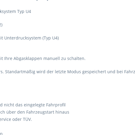
cksystem Typ U4
2)
t Unterdrucksystem (Typ U4)
it Ihre Abgasklappen manuell zu schalten.
rs. Standartmäßig wird der letzte Modus gespeichert und bei Fahrz
nicht das eingelegte Fahrprofil
uch über den Fahrzeugstart hinaus
ervice oder TÜV.
en