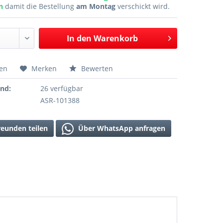
en
damit die Bestellung
am Montag
verschickt wird.
In den
Warenkorb
hen
Merken
Bewerten
and:
26 verfügbar
ASR-101388
reunden teilen
Über WhatsApp anfragen