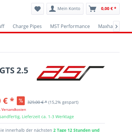
Mein Konto
0,00 € *
ff
Charge Pipes
MST Performance
Maxhaust
A

TS 2.5
 € *
329,00 € *
(15,2% gespart)
l. Versandkosten
sandfertig, Lieferzeit ca. 1-3 Werktage
Sie innerhalb der nächsten
2 Tage 12 Stunden und