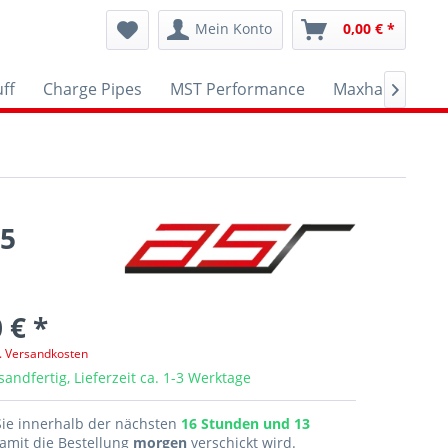
Mein Konto
0,00 € *
ff
Charge Pipes
MST Performance
Maxhaust
A

U5
 € *
l. Versandkosten
sandfertig, Lieferzeit ca. 1-3 Werktage
Sie innerhalb der nächsten
16 Stunden und 13
amit die Bestellung
morgen
verschickt wird.