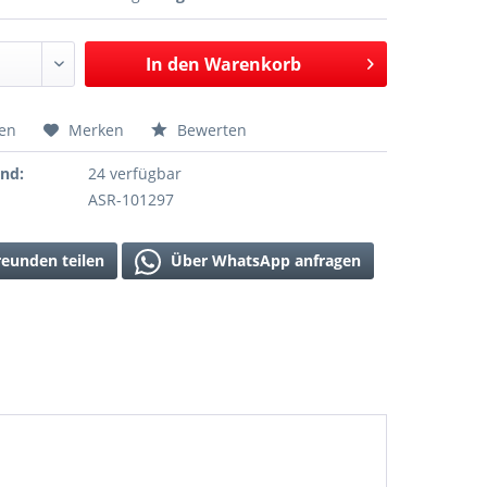
In den
Warenkorb
hen
Merken
Bewerten
and:
24 verfügbar
ASR-101297
reunden teilen
Über WhatsApp anfragen