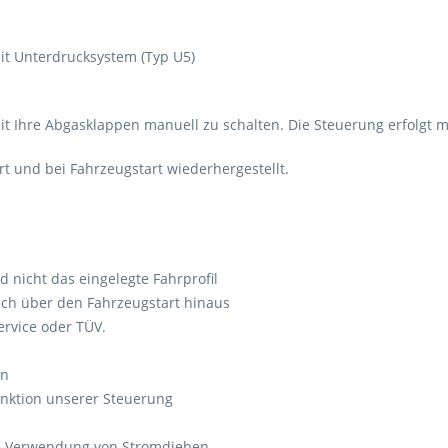
t Unterdrucksystem (Typ U5)
it Ihre Abgasklappen manuell zu schalten. Die Steuerung erfolgt m
t und bei Fahrzeugstart wiederhergestellt.
nicht das eingelegte Fahrprofil
uch über den Fahrzeugstart hinaus
ervice oder TÜV.
en
unktion unserer Steuerung
ne Verwendung von Stromdieben