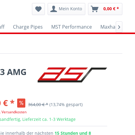
Mein Konto
0,00 € *
ff
Charge Pipes
MST Performance
Maxhaust
A

43 AMG
 € *
364,00 € *
(13,74% gespart)
l. Versandkosten
sandfertig, Lieferzeit ca. 1-3 Werktage
Sie innerhalb der nächsten
15 Stunden und 8