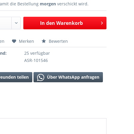
amit die Bestellung
morgen
verschickt wird.
In den
Warenkorb
hen
Merken
Bewerten
and:
25 verfügbar
ASR-101546
reunden teilen
Über WhatsApp anfragen