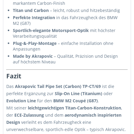
markantem Carbon-Finish
Titan und Carbon
– leicht, robust und hitzebeständig
Perfekte Integration
in das Fahrzeugheck des BMW
M2 (G87)
Sportlich-elegante Motorsport-Optik
mit höchster
Verarbeitungsqualität
Plug-&-Play-Montage
– einfache Installation ohne
Anpassungen
Made by Akrapovic
– Qualität, Präzision und Design
auf höchstem Niveau
Fazit
Das
Akrapovic Tail Pipe Set (Carbon) TP-CT/69
ist die
perfekte Ergänzung zur
Slip-On Line (Titanium)
oder
Evolution Line
für den
BMW M2 Coupé (G87)
.
Mit seiner
leichtgewichtigen Titan-Carbon-Konstruktion
,
der
ECE-Zulassung
und dem
aerodynamisch inspirierten
Design
verleiht es dem Fahrzeugheck eine
unverwechselbare, sportlich-edle Optik – typisch Akrapovic.