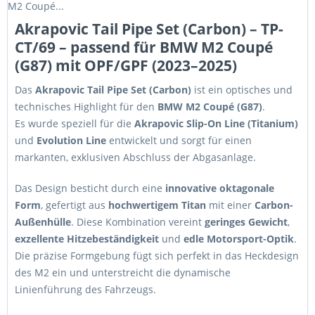
M2 Coupé...
Akrapovic Tail Pipe Set (Carbon) – TP-
CT/69 – passend für BMW M2 Coupé
(G87) mit OPF/GPF (2023–2025)
Das
Akrapovic Tail Pipe Set (Carbon)
ist ein optisches und
technisches Highlight für den
BMW M2 Coupé (G87)
.
Es wurde speziell für die
Akrapovic Slip-On Line (Titanium)
und
Evolution Line
entwickelt und sorgt für einen
markanten, exklusiven Abschluss der Abgasanlage.
Das Design besticht durch eine
innovative oktagonale
Form
, gefertigt aus
hochwertigem Titan
mit einer
Carbon-
Außenhülle
. Diese Kombination vereint
geringes Gewicht
,
exzellente Hitzebeständigkeit
und
edle Motorsport-Optik
.
Die präzise Formgebung fügt sich perfekt in das Heckdesign
des M2 ein und unterstreicht die dynamische
Linienführung des Fahrzeugs.