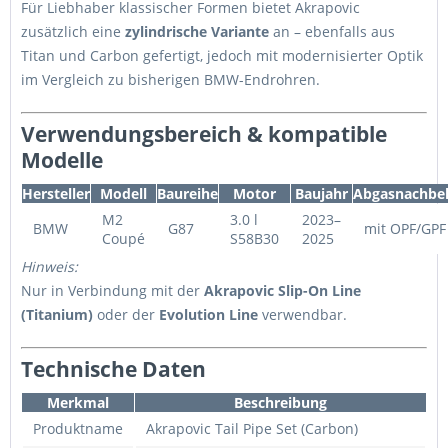
Für Liebhaber klassischer Formen bietet Akrapovic
zusätzlich eine
zylindrische Variante
an – ebenfalls aus
Titan und Carbon gefertigt, jedoch mit modernisierter Optik
im Vergleich zu bisherigen BMW-Endrohren.
Verwendungsbereich & kompatible
Modelle
Hersteller
Modell
Baureihe
Motor
Baujahr
Abgasnachbe
M2
3.0 l
2023–
BMW
G87
mit OPF/GPF
Coupé
S58B30
2025
Hinweis:
Nur in Verbindung mit der
Akrapovic Slip-On Line
(Titanium)
oder der
Evolution Line
verwendbar.
Technische Daten
Merkmal
Beschreibung
Produktname
Akrapovic Tail Pipe Set (Carbon)