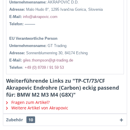
Unternehmensname:
AKRAPOVIČ D.D.
Adresse:
Malo Hudo 8°, 1295 Ivančna Gorica, Slovenia
E-Mail:
info@akrapovic.com
Telefon: ---------
EU Verantwortliche Person
Unternehmensname:
GT Trading
Adresse:
Sonnenblumenring 30, 84174 Eching
E-Mail:
giles.thompson@gt-trading.de
Telefon
:
+49 (0) 8709 / 91 59 53
Weiterführende Links zu "TP-CT/73/CF
Akrapovic Endrohre (Carbon) eckig passend
für: BMW M2 M3 M4 (G8X)"
Fragen zum Artikel?
Weitere Artikel von Akrapovic
Zubehör
10