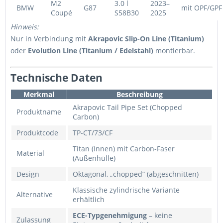
M2
3.0 l
2023–
BMW
G87
mit OPF/GPF
Coupé
S58B30
2025
Hinweis:
Nur in Verbindung mit
Akrapovic Slip-On Line (Titanium)
oder
Evolution Line (Titanium / Edelstahl)
montierbar.
Technische Daten
Merkmal
Beschreibung
Akrapovic Tail Pipe Set (Chopped
Produktname
Carbon)
Produktcode
TP-CT/73/CF
Titan (Innen) mit Carbon-Faser
Material
(Außenhülle)
Design
Oktagonal, „chopped“ (abgeschnitten)
Klassische zylindrische Variante
Alternative
erhältlich
ECE-Typgenehmigung
– keine
Zulassung