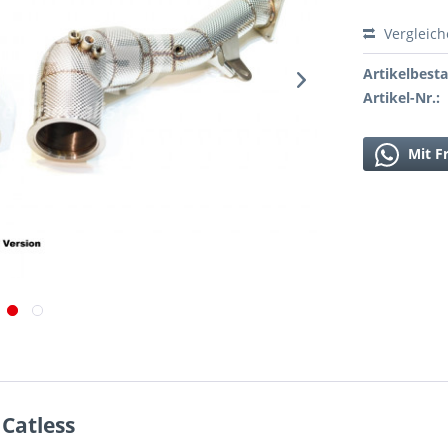
Vergleic
Artikelbest
Artikel-Nr.:
Mit F
Catless