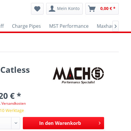
Mein Konto
0,00 € *
ff
Charge Pipes
MST Performance
Maxhaust
A

Catless
20 € *
l. Versandkosten
 10 Werktage
In den
Warenkorb