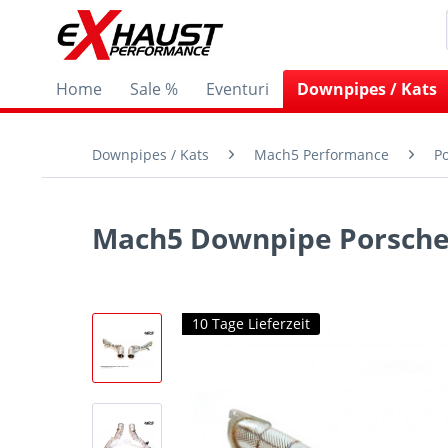
Home
Sale %
Eventuri
Downpipes / Kats
Downpipes / Kats
Mach5 Performance
P
Mach5 Downpipe Porsche 
10 Tage Lieferzeit