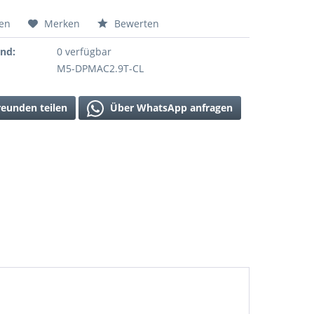
hen
Merken
Bewerten
and:
0 verfügbar
M5-DPMAC2.9T-CL
reunden teilen
Über WhatsApp anfragen