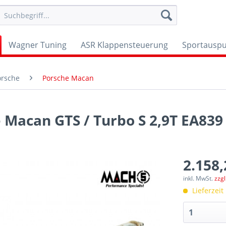
Wagner Tuning
ASR Klappensteuerung
Sportauspu
orsche
Porsche Macan
Macan GTS / Turbo S 2,9T EA839 
2.158,
inkl. MwSt.
zzg
Lieferzeit