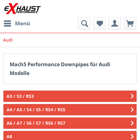
Menü
Audi
Mach5 Performance Downpipes für Audi
Modelle
A3 / S3 / RS3
A4 / A5 / S4 / S5 / RS4 / RS5
A6 / A7 / S6 / S7 / RS6 / RS7
A8