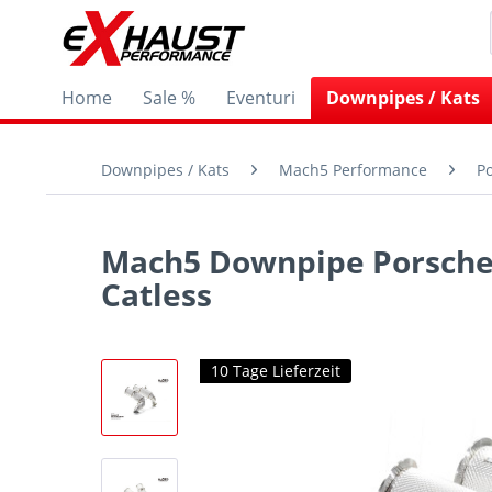
Home
Sale %
Eventuri
Downpipes / Kats
Downpipes / Kats
Mach5 Performance
P
Mach5 Downpipe Porsche 
Catless
10 Tage Lieferzeit