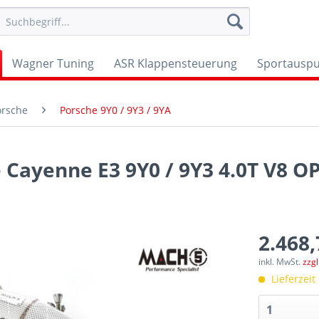
Wagner Tuning
ASR Klappensteuerung
Sportauspu
orsche
Porsche 9Y0 / 9Y3 / 9YA
Cayenne E3 9Y0 / 9Y3 4.0T V8 O
2.468,
inkl. MwSt.
zzg
Lieferzeit