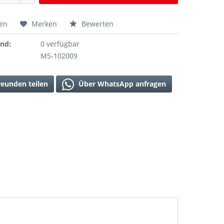
hen
Merken
Bewerten
and:
0 verfügbar
M5-102009
reunden teilen
Über WhatsApp anfragen