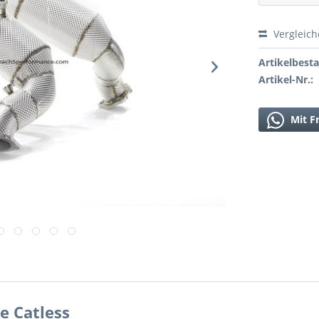
Vergleic
Artikelbest
Artikel-Nr.:
Mit F
 Catless