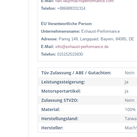
E-Mail:
rain.lai@mach5performance.com
Telefon:
+886988331314
EU Verantwortliche Person
Unternehmensname:
Exhaust-Performance
Adresse:
Paring 149, Langquaid, Bayern, 84085, DE
E-Mail:
info@exhaust-performance.de
Telefon:
015152515930
Tüv Zulassung / ABE / Gutachten:
Nein
Leistungssteigerung:
Ja
Motorsportartikel:
Ja
Zulassung STVZO:
Nein
Material:
100% 
Herstellungsland:
Taiwa
Hersteller:
Mach5