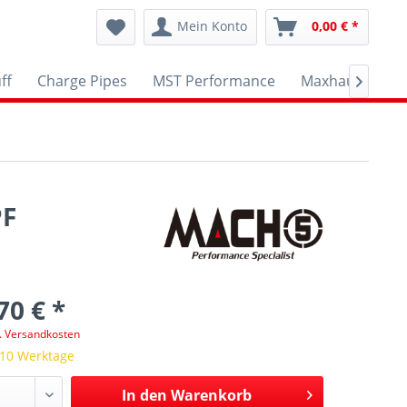
Mein Konto
0,00 € *
ff
Charge Pipes
MST Performance
Maxhaust
A

PF
70 € *
l. Versandkosten
 10 Werktage
In den
Warenkorb