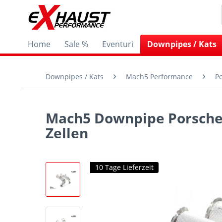
Home
Sale %
Eventuri
Downpipes / Kats
Downpipes / Kats
Mach5 Performance
P
Mach5 Downpipe Porsche 
Zellen
10 Tage Lieferzeit