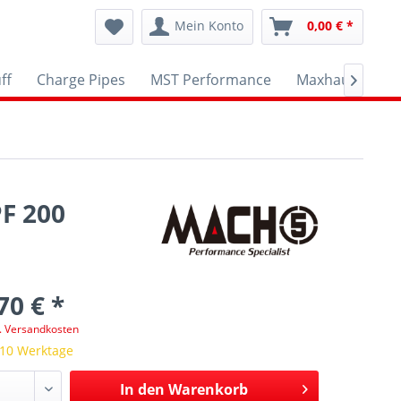
Mein Konto
0,00 € *
ff
Charge Pipes
MST Performance
Maxhaust
A

F 200
70 € *
l. Versandkosten
 10 Werktage
In den
Warenkorb