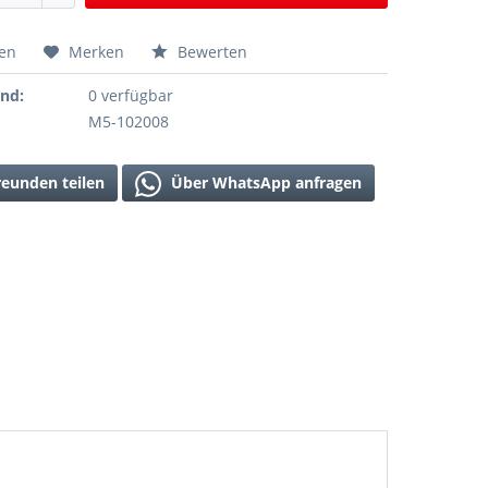
hen
Merken
Bewerten
and:
0 verfügbar
M5-102008
reunden teilen
Über WhatsApp anfragen