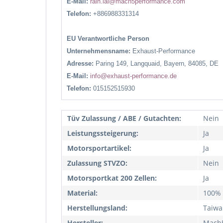
E-Mail:
rain.lai@mach5performance.com
Telefon:
+886988331314
EU Verantwortliche Person
Unternehmensname:
Exhaust-Performance
Adresse:
Paring 149, Langquaid, Bayern, 84085, DE
E-Mail:
info@exhaust-performance.de
Telefon:
015152515930
Tüv Zulassung / ABE / Gutachten:
Nein
Leistungssteigerung:
Ja
Motorsportartikel:
Ja
Zulassung STVZO:
Nein
Motorsportkat 200 Zellen:
Ja
Material:
100% 
Herstellungsland:
Taiwa
Hersteller:
Mach5