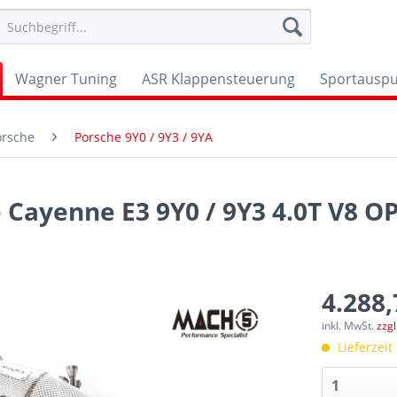
Wagner Tuning
ASR Klappensteuerung
Sportauspu
orsche
Porsche 9Y0 / 9Y3 / 9YA
Cayenne E3 9Y0 / 9Y3 4.0T V8 OP
4.288,
inkl. MwSt.
zzg
Lieferzeit