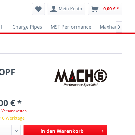
Mein Konto
0,00 € *
ff
Charge Pipes
MST Performance
Maxhaust
A

 OPF
00 € *
l. Versandkosten
 10 Werktage
In den
Warenkorb