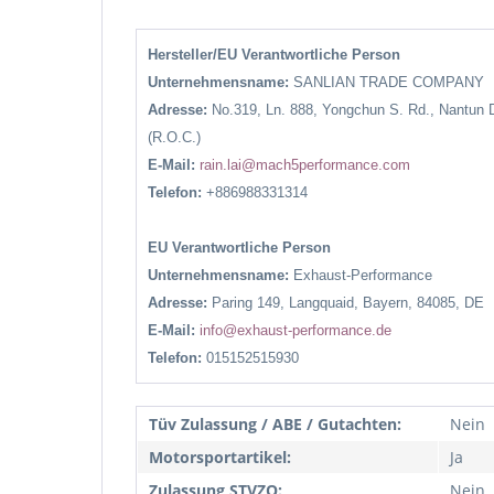
Hersteller/EU Verantwortliche Person
Unternehmensname:
SANLIAN TRADE COMPANY
Adresse:
No.319, Ln. 888, Yongchun S. Rd., Nantun D
(R.O.C.)
E-Mail:
rain.lai@mach5performance.com
Telefon:
+886988331314
EU Verantwortliche Person
Unternehmensname:
Exhaust-Performance
Adresse:
Paring 149, Langquaid, Bayern, 84085, DE
E-Mail:
info@exhaust-performance.de
Telefon:
015152515930
Tüv Zulassung / ABE / Gutachten:
Nein
Motorsportartikel:
Ja
Zulassung STVZO:
Nein