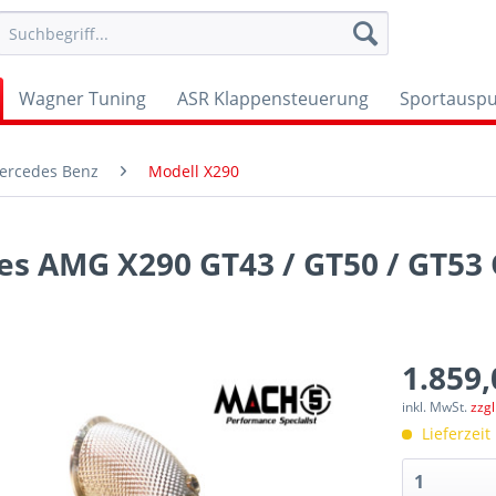
Wagner Tuning
ASR Klappensteuerung
Sportauspu
ercedes Benz
Modell X290
s AMG X290 GT43 / GT50 / GT53
1.859,
inkl. MwSt.
zzg
Lieferzeit