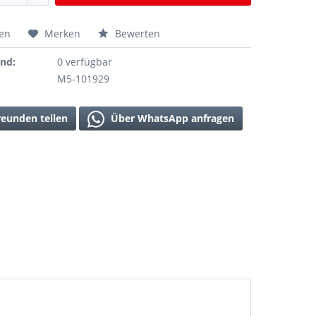
hen
Merken
Bewerten
and:
0 verfügbar
M5-101929
reunden teilen
Über WhatsApp anfragen