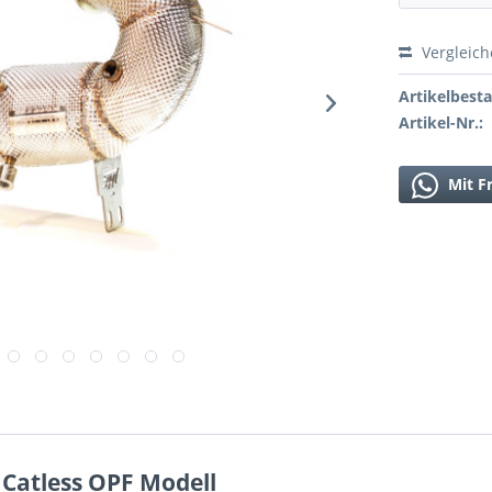
Vergleic
Artikelbest
Artikel-Nr.:
Mit F
atless OPF Modell