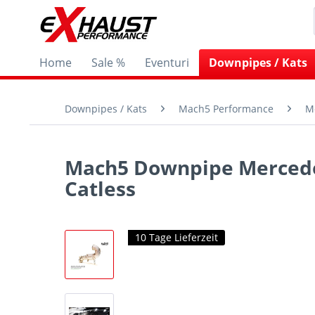
Home
Sale %
Eventuri
Downpipes / Kats
Downpipes / Kats
Mach5 Performance
M
Mach5 Downpipe Mercede
Catless
10 Tage Lieferzeit