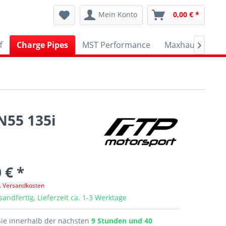
Mein Konto
0,00 € *
f
Charge Pipes
MST Performance
Maxhaust
AP

N55 135i
 € *
l. Versandkosten
sandfertig, Lieferzeit ca. 1-3 Werktage
Sie innerhalb der nächsten
9 Stunden und 40