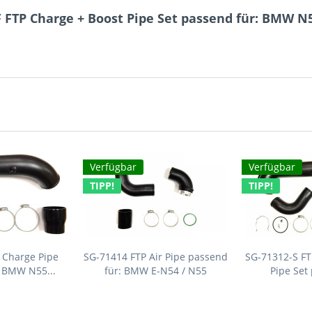
FTP Charge + Boost Pipe Set passend für: BMW N55
Verfügbar
Verfügbar
TIPP!
TIPP!
 Charge Pipe
SG-71414 FTP Air Pipe passend
SG-71312-S FT
: BMW N55...
für: BMW E-N54 / N55
Pipe Set