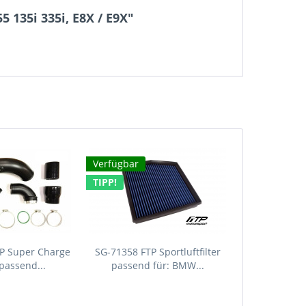
 135i 335i, E8X / E9X"
Verfügbar
TIPP!
P Super Charge
SG-71358 FTP Sportluftfilter
 passend...
passend für: BMW...