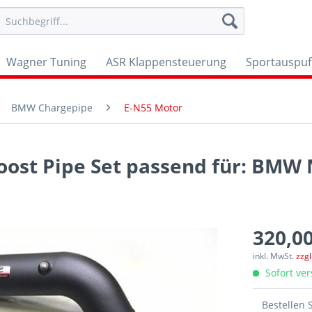
Wagner Tuning
ASR Klappensteuerung
Sportauspuf
BMW Chargepipe
E-N55 Motor
oost Pipe Set passend für: BMW 
320,00
inkl. MwSt.
zzg
Sofort ver
Bestellen 