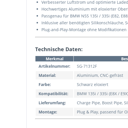
Verbesserter Luftstrom und optimierte Laded
Hochwertiges Aluminium mit eloxierter Ober
Passgenau für BMW N55 135i / 335i (E82, E88,
Inklusive aller benötigten Silikonschläuche,
Plug-and-Play-Montage ohne Modifikationen
Technische Daten:
Merkmal
Bes
Artikelnummer:
SG-71312F
Material:
Aluminium, CNC-gefräst
Farbe:
Schwarz eloxiert
Kompatibilität:
BMW 135i / 335i (E8X / E9
Lieferumfang:
Charge Pipe, Boost Pipe, S
Montage:
Plug & Play, passend für 