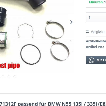
Minuten
d
Vergleic
Artikelbest
Artikel-Nr.:
Mit F
71312F passend für BMW N55 135i / 335i (E8