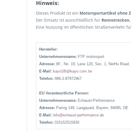
Hinweis:
Dieses Produkt ist ein
Motorsportartikel ohne 
Der Einsatz ist ausschließlich für
Rennstrecken,
Eine Nutzung im öffentlichen Straßenverkehr f
Hersteller:
Unternehmensname:
FTP motorsport
Adresse:
8F., No. 19, Lane 120, Sec. 1, NeiHu Road,
E-Mail:
kayo18t@kayo.com.tw
Telefon:
886-2-87972967
EU Verantwortliche Person:
Unternehmensname:
Exhaust-Performance
Adresse:
Paring 149, Langquaid, Bayern, 84085, DE
E-Mail:
info@exhaust-performance.de
Telefon:
015152515930