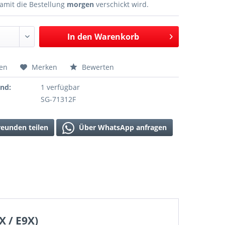
amit die Bestellung
morgen
verschickt wird.
In den
Warenkorb
hen
Merken
Bewerten
and:
1 verfügbar
SG-71312F
reunden teilen
Über WhatsApp anfragen
X / E9X)