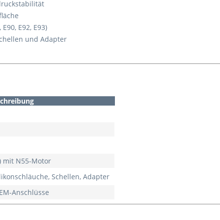
ruckstabilität
fläche
 E90, E92, E93)
 Schellen und Adapter
chreibung
X) mit N55-Motor
ilikonschläuche, Schellen, Adapter
OEM-Anschlüsse